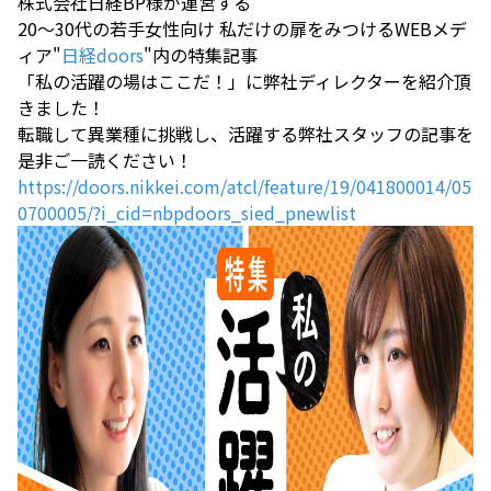
株式会社日経BP様が運営する
20～30代の若手女性向け 私だけの扉をみつけるWEBメデ
ィア"
日経doors
"内の特集記事
「私の活躍の場はここだ！」に弊社ディレクターを紹介頂
きました！
転職して異業種に挑戦し、活躍する弊社スタッフの記事を
是非ご一読ください！
https://doors.nikkei.com/atcl/feature/19/041800014/05
0700005/?i_cid=nbpdoors_sied_pnewlist