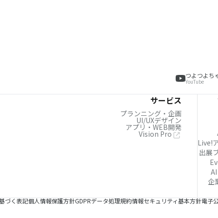
つよつよち
YouTube
サービス
プランニング・企画
UI/UXデザイン
アプリ・WEB開発
Vision Pro
Live
出展
Ev
AI
企
基づく表記
個人情報保護方針
GDPRデータ処理規約
情報セキュリティ基本方針
電子