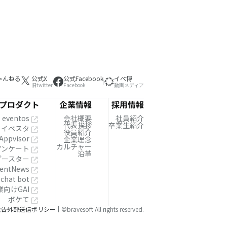
ゃんねる
公式X
公式Facebook
イベ博
旧twitter
Facebook
動画メディア
プロダクト
企業情報
採用情報
eventos
会社概要
社員紹介
代表挨拶
卒業生紹介
イベスタ
役員紹介
Appvisor
企業理念
カルチャー
!アンケート
沿革
ブースター
entNews
 chat bot
業向けGAI
ボケて
公告
外部送信ポリシー
©bravesoft All rights reserved.