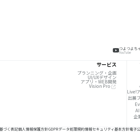
つよつよち
YouTube
サービス
プランニング・企画
UI/UXデザイン
アプリ・WEB開発
Vision Pro
Live
出展
Ev
AI
企
基づく表記
個人情報保護方針
GDPRデータ処理規約
情報セキュリティ基本方針
電子