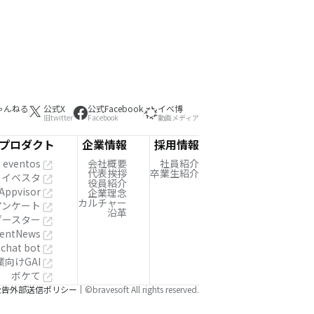
ゃんねる
公式X
公式Facebook
イベ博
旧twitter
Facebook
動画メディア
プロダクト
企業情報
採用情報
eventos
会社概要
社員紹介
代表挨拶
卒業生紹介
イベスタ
役員紹介
Appvisor
企業理念
カルチャー
!アンケート
沿革
ブースター
entNews
 chat bot
業向けGAI
ボケて
公告
外部送信ポリシー
©bravesoft All rights reserved.