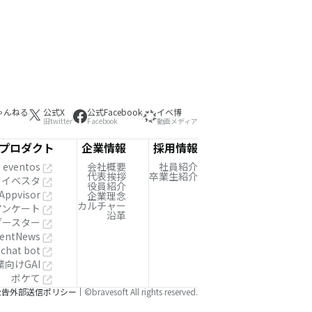
ゃんねる
公式X
公式Facebook
イベ博
旧twitter
Facebook
動画メディア
プロダクト
企業情報
採用情報
eventos
会社概要
社員紹介
代表挨拶
卒業生紹介
イベスタ
役員紹介
Appvisor
企業理念
カルチャー
!アンケート
沿革
ブースター
entNews
 chat bot
業向けGAI
ボケて
公告
外部送信ポリシー
©bravesoft All rights reserved.