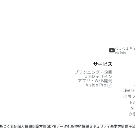
つよつよち
YouTube
サービス
プランニング・企画
UI/UXデザイン
アプリ・WEB開発
Vision Pro
Live
出展
Ev
AI
企
基づく表記
個人情報保護方針
GDPRデータ処理規約
情報セキュリティ基本方針
電子