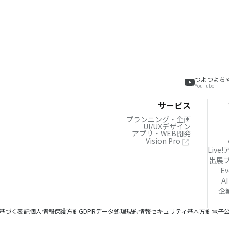
つよつよち
YouTube
サービス
プランニング・企画
UI/UXデザイン
アプリ・WEB開発
Vision Pro
Live
出展
Ev
AI
企
基づく表記
個人情報保護方針
GDPRデータ処理規約
情報セキュリティ基本方針
電子