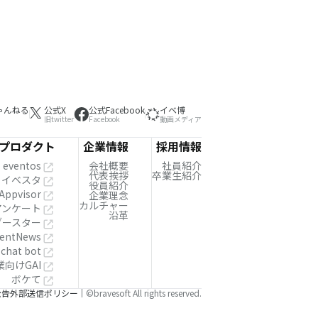
ゃんねる
公式X
公式Facebook
イベ博
旧twitter
Facebook
動画メディア
プロダクト
企業情報
採用情報
eventos
会社概要
社員紹介
代表挨拶
卒業生紹介
イベスタ
役員紹介
Appvisor
企業理念
カルチャー
!アンケート
沿革
ブースター
entNews
 chat bot
業向けGAI
ボケて
公告
外部送信ポリシー
©bravesoft All rights reserved.