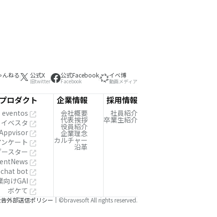
ゃんねる
公式X
公式Facebook
イベ博
旧twitter
Facebook
動画メディア
プロダクト
企業情報
採用情報
eventos
会社概要
社員紹介
代表挨拶
卒業生紹介
イベスタ
役員紹介
Appvisor
企業理念
カルチャー
!アンケート
沿革
ブースター
entNews
 chat bot
業向けGAI
ボケて
公告
外部送信ポリシー
©bravesoft All rights reserved.