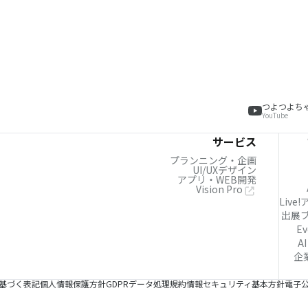
つよつよち
YouTube
サービス
プランニング・企画
UI/UXデザイン
アプリ・WEB開発
Vision Pro
Live
出展
Ev
AI
企
基づく表記
個人情報保護方針
GDPRデータ処理規約
情報セキュリティ基本方針
電子