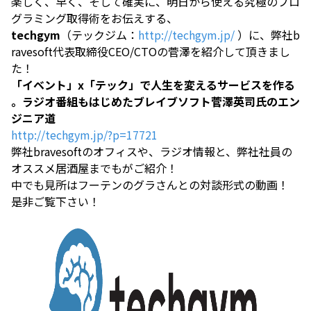
楽しく、早く、そして確実に、明日から使える究極のプロ
グラミング取得術をお伝えする、
techgym
（テックジム：
http://techgym.jp/
）に、弊社b
ravesoft代表取締役CEO/CTOの菅澤を紹介して頂きまし
た！
「イベント」x「テック」で人生を変えるサービスを作る
。ラジオ番組もはじめたブレイブソフト菅澤英司氏のエン
ジニア道
http://techgym.jp/?p=17721
弊社bravesoftのオフィスや、ラジオ情報と、弊社社員の
オススメ居酒屋までもがご紹介！
中でも見所はフーテンのグラさんとの対談形式の動画！
是非ご覧下さい！