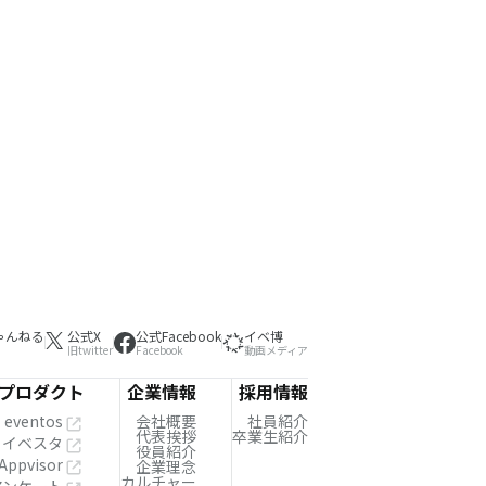
ゃんねる
公式X
公式Facebook
イベ博
旧twitter
Facebook
動画メディア
プロダクト
企業情報
採用情報
eventos
会社概要
社員紹介
代表挨拶
卒業生紹介
イベスタ
役員紹介
Appvisor
企業理念
カルチャー