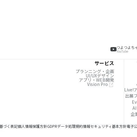
つよつよち
YouTube
サービス
プランニング・企画
UI/UXデザイン
アプリ・WEB開発
Vision Pro
Live
出展
Ev
AI
企
基づく表記
個人情報保護方針
GDPRデータ処理規約
情報セキュリティ基本方針
電子