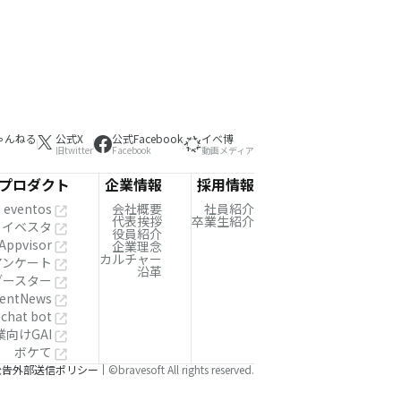
ゃんねる
公式X
公式Facebook
イベ博
旧twitter
Facebook
動画メディア
プロダクト
企業情報
採用情報
eventos
会社概要
社員紹介
代表挨拶
卒業生紹介
イベスタ
役員紹介
Appvisor
企業理念
カルチャー
!アンケート
沿革
ブースター
entNews
 chat bot
業向けGAI
ボケて
公告
外部送信ポリシー
©bravesoft All rights reserved.