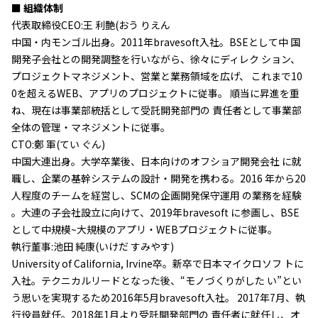
■ 組織体制
代表取締役CEO:王 利艶(おう りえん
中国・内モンゴル出身。2011年bravesoft入社。BSEとして中 国
開発子会社との開発調整を行いながら、徐々にディレク ション、
プロジェクトマネジメント、営業と業務領域を広げ、 これまで10
0を超えるWEB、アプリのプロジェクトに従事。 順当に昇進を重
ね、現在は事業部統括として受託開発部門の 責任者として事業部
全体の管理・マネジメントに従事。
CTO:鄭 軍(てい ぐん)
中国大連出身。大学卒業後、日本向けのオフショア開発会社 に就
職し、企業の基幹システムの設計・開発を携わる。2016 年から20
人程度のチームを経営し、SCMの企画開発保守運用 の業務を経験
。大連の子会社設立に向けて、2019年bravesoft に参画し、BSE
として中規模~大規模のアプリ・WEBプロジェクトに従事。
執行董事:池田 純康(いけだ すみやす)
University of California, Irvine卒。新卒で日本マイクロソフ トに
入社。テクニカルリードとなった後、“モノづくりがした い”とい
う思いを実現するため2016年5月bravesoft入社。 2017年7月、執
行役員就任。2018年1月より受託開発部門の 責任者に就任し、オ