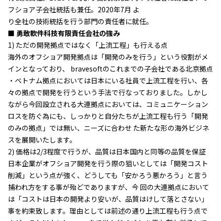
フショア子会社統括も兼任。2020年7月 よ
り全社の技術統括を行う部門の責任者に就任。
■ 勇敢軟件科技有限責任会社の強み
1) ただの開発拠点ではなく「上流工程」も行える点
海外のオフショア開発拠点は「開発のみを行う」という役割がメ
インとなっており、 bravesoftのこれまでの子会社である北京拠点
・ベトナム拠点においては日本にいる社員で上流工程を行い、各
々の拠点で開発を行うという手法で行なっておりました。しかし
ながら今回設立される大連拠点においては、コミュニケーション
ロスを防ぐ為にも、しっかりと自分たちが上流工程も行う「開発
のみの拠点」では無い、ニーズに合わせ た新たな形の海外ビジネ
スを展開いたします。
2) 価格は2/3程度で行うが、品質は日本国内と同等の品質を保証
日本企業がオフショア開発を行う際の狙いとしては「開発コスト
削減」という点が強く、どうしても「安かろう悪かろう」と言う
捕われ方をする事が殆どでありますが、今 回の大連拠点において
は「コストは日本の開発より安いが、品質はけして落とさない」
事を約束致します。理由としては前述の通り上流工程も行う点で