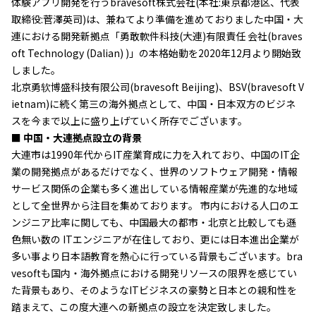
体験アプリ開発を行うbravesoft株式会社(本社:東京都港区、代表
取締役:菅澤英司)は、兼ねてより準備を進めておりました中国・大
連における開発新拠点「勇敢軟件科技(大連)有限責任 会社(braves
oft Technology (Dalian) )」の本格始動を2020年12月より開始致
しました。
北京勇软博盛科技有限公司(bravesoft Beijing)、BSV(bravesoft V
ietnam)に続く第三の海外拠点として、中国・日本双方のビジネ
スを今まで以上に盛り上げていく所存でございます。
■ 中国・大連拠点設立の背景
大連市は1990年代からIT産業育成に力を入れており、中国のIT企
業の開発拠点があるだけでなく、世界のソフトウェア開発・情報
サービス関係の企業も多く進出している情報産業が先進的な地域
として全世界から注目を集めております。 市内における人口のエ
ンジニア比率に関しても、中国最大の都市・北京と比較しても遜
色無い数の ITエンジニアが在住しており、更には日本進出企業が
多い事より日本語教育を熱心に行っている背景もございます。bra
vesoftも国内・海外拠点における開発リソースの限界を感じてい
た背景もあり、そのようなITビジネスの豪勢と日本との親和性を
踏まえて、この度大連への新拠点の設立を決定致しました。