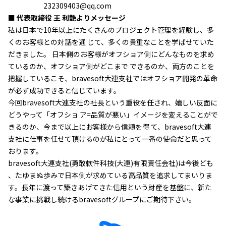
232309403@qq.com
■ 代表取締役 王 利艶よりメッセージ
私は日本で10年以上にたくさんのプロジェクト管理を経験し、多
くのお客様との対話を通 じて、多くの貴重なことを学ばせていた
だきました。 日本側のお客様がオフショア側にどんなものを求め
ているのか、オフショア側がどこまで できるのか、両方のことを
把握しているこそ、bravesoft大連支社ではオフショア開発の革命
が必ず成功できると信じています。
今回bravesoft大連支社の社長という重役を任され、嬉しい反面に
どうやって「オフショ ア=品質が悪い」イメージを変えることがで
きるのか、今まで以上にお客様から信頼を得 て、bravesoft大連
支社に仕事を任せて頂けるのが私にとって一番の使命だと思って
おります。
bravesoft大連支社(勇敢軟件科技(大連)有限責任会社)は今後ども
、たゆまぬ歩みで日本側が求めている高品質を追求してまいりま
す。長年に渡って築きあげてきた信用という財産を基盤に、新た
な事業に挑戦し続けるbravesoftグループにご期待下さい。