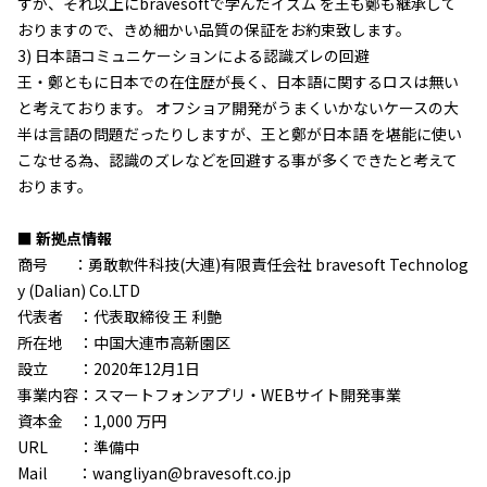
すが、それ以上にbravesoftで学んだイズム を王も鄭も継承して
おりますので、きめ細かい品質の保証をお約束致します。
3) 日本語コミュニケーションによる認識ズレの回避
王・鄭ともに日本での在住歴が長く、日本語に関するロスは無い
と考えております。 オフショア開発がうまくいかないケースの大
半は言語の問題だったりしますが、王と鄭が日本語 を堪能に使い
こなせる為、認識のズレなどを回避する事が多くできたと考えて
おります。
■ 新拠点情報
商号 ：勇敢軟件科技(大連)有限責任会社 bravesoft Technolog
y (Dalian) Co.LTD
代表者 ：代表取締役 王 利艶
所在地 ：中国大連市高新園区
設立 ：2020年12月1日
事業内容：スマートフォンアプリ・WEBサイト開発事業
資本金 ：1,000 万円
URL ：準備中
Mail ：wangliyan@bravesoft.co.jp