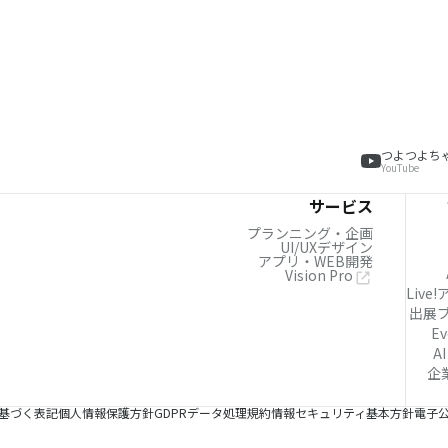
つよつよち
YouTube
サービス
プランニング・企画
UI/UXデザイン
アプリ・WEB開発
Vision Pro
Live
出展
Ev
AI
企
基づく表記
個人情報保護方針
GDPRデータ処理規約
情報セキュリティ基本方針
電子