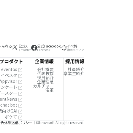
ゃんねる
公式X
公式Facebook
イベ博
旧twitter
Facebook
動画メディア
プロダクト
企業情報
採用情報
eventos
会社概要
社員紹介
代表挨拶
卒業生紹介
イベスタ
役員紹介
Appvisor
企業理念
カルチャー
!アンケート
沿革
ブースター
entNews
 chat bot
業向けGAI
ボケて
公告
外部送信ポリシー
©bravesoft All rights reserved.