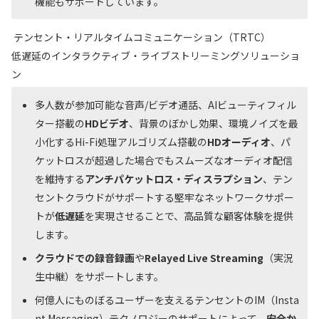
機能もサポートしています。
テンセント・リアルタイムコミュニケーション（TRTC）
低遅延のインタラクティブ・ライブストリーミングソリューショ
ン
多人数が参加可能な音声/ビデオ通話、AIビューティフィル
ター搭載の
HDビデオ
、背景のぼかし効果、環境ノイズを最
小化するHi-Fi処理アルゴリズム搭載の
HDオーディオ
、パ
ケットロスが超過した場合でもスムーズなオーディオ配信
を維持する
アンチパケットロス・ディスラプション
、テン
セントクラウドがサポートする堅牢なネットワークサポー
トが
低遅延
を実現させることで、高品質な顧客体験を提供
します。
クラウドでの録音録画
や
Relayed Live Streaming
（実況
生中継）をサポートします。
何億人にものぼるユーザーを支えるテンセントのIM（Insta
nt Messaging）テクノロジーのサポートによって、
安全か