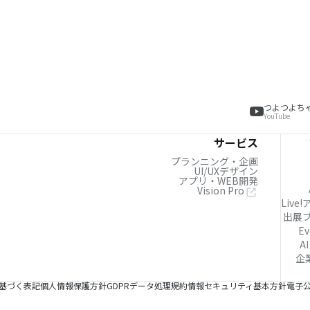
つよつよち
YouTube
サービス
プランニング・企画
UI/UXデザイン
アプリ・WEB開発
Vision Pro
Live
出展
Ev
AI
企
基づく表記
個人情報保護方針
GDPRデータ処理規約
情報セキュリティ基本方針
電子