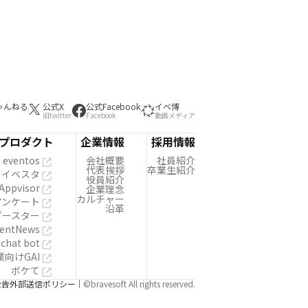
ゃんねる
公式X
公式Facebook
イベ博
旧twitter
Facebook
動画メディア
プロダクト
企業情報
採用情報
eventos
会社概要
社員紹介
代表挨拶
卒業生紹介
イベスタ
役員紹介
Appvisor
企業理念
カルチャー
!アンケート
沿革
ブースター
entNews
 chat bot
業向けGAI
ボケて
公告
外部送信ポリシー
©bravesoft All rights reserved.