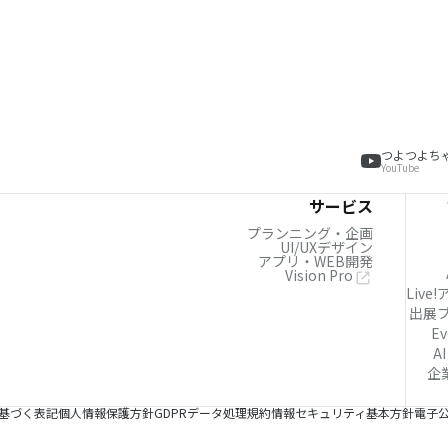
つよつよち
YouTube
サービス
プランニング・企画
UI/UXデザイン
アプリ・WEB開発
Vision Pro
Live
出展
Ev
AI
企
基づく表記
個人情報保護方針
GDPRデータ処理規約
情報セキュリティ基本方針
電子