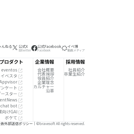
ゃんねる
公式X
公式Facebook
イベ博
旧twitter
Facebook
動画メディア
プロダクト
企業情報
採用情報
eventos
会社概要
社員紹介
代表挨拶
卒業生紹介
イベスタ
役員紹介
Appvisor
企業理念
カルチャー
!アンケート
沿革
ブースター
entNews
 chat bot
業向けGAI
ボケて
公告
外部送信ポリシー
©bravesoft All rights reserved.