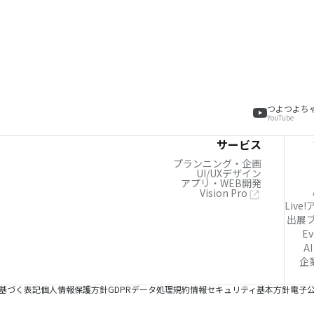
つよつよち
YouTube
サービス
プランニング・企画
UI/UXデザイン
アプリ・WEB開発
Vision Pro
Live
出展
Ev
AI
企
基づく表記
個人情報保護方針
GDPRデータ処理規約
情報セキュリティ基本方針
電子