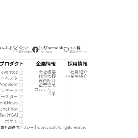
ゃんねる
公式X
公式Facebook
イベ博
旧twitter
Facebook
動画メディア
プロダクト
企業情報
採用情報
eventos
会社概要
社員紹介
代表挨拶
卒業生紹介
イベスタ
役員紹介
Appvisor
企業理念
カルチャー
!アンケート
沿革
ブースター
entNews
 chat bot
業向けGAI
ボケて
公告
外部送信ポリシー
©bravesoft All rights reserved.