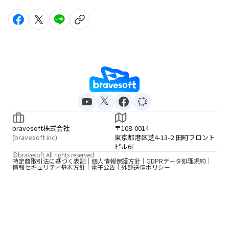
bravesoft株式会社
〒108-0014
(bravesoft inc)
東京都港区芝4-13-2 田町フロント
ビル6F
©bravesoft All rights reserved.
特定商取引法に基づく表記
個人情報保護方針
GDPRデータ処理規約
情報セキュリティ基本方針
電子公告
外部送信ポリシー