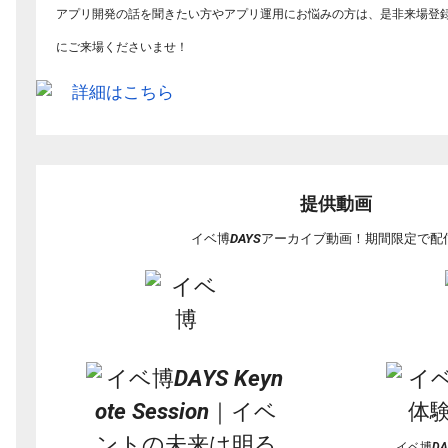
アプリ開発の話を聞きたい方やアプリ運用にお悩みの方は、
是非来場登
にご来場くださいませ！
提供動画
イベ博DAYSアーカイブ動画！期間限定で配
イベ博DA