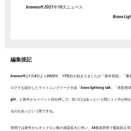
bravesoft 2021年10大ニュース
Brave Lig
編集後記
bravesoftは1月4日より2022年、
17期目が始まりましたが「新年初詣」「書
ログでも紹介したライトニングトーク大会「brave lightning talk」「表彰発
ght」と新年からイベント目白押しで、
気づけばあっという間に１ヶ月が終わ
るのがあっという間ですね。
世間では新年からオミクロン株の感染拡大に伴い、
34都道府県で蔓延防止等