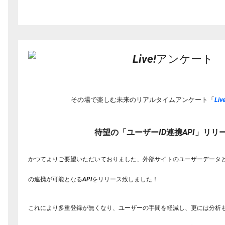
その場で楽しむ未来のリアルタイムアンケート「
Live
待望の「ユーザーID連携API」リリ
かつてよりご要望いただいておりました、
外部サイトのユーザーデータとLi
の連携が可能となるAPIをリリース致し
ました！
これにより多重登録が無くなり、ユーザーの手間を軽減し、
更には分析も