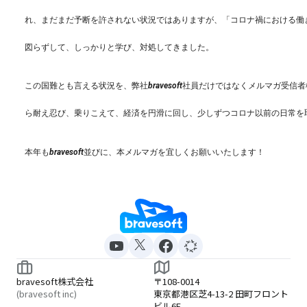
れ、まだまだ予断を許されない状況ではありますが、「
コロナ禍における働
図らずして、しっかりと学び、
対処してきました。
この国難とも言える状況を、
弊社bravesoft社員だけではなくメルマガ受信
ら耐え忍び、乗りこえて、
経済を円滑に回し、
少しずつコロナ以前の日常を
本年もbravesoft並びに、
本メルマガを宜しくお願いいたします！
bravesoft株式会社
〒108-0014
(bravesoft inc)
東京都港区芝4-13-2 田町フロント
ビル6F