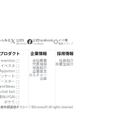
ゃんねる
公式X
公式Facebook
イベ博
旧twitter
Facebook
動画メディア
プロダクト
企業情報
採用情報
eventos
会社概要
社員紹介
代表挨拶
卒業生紹介
イベスタ
役員紹介
Appvisor
企業理念
カルチャー
!アンケート
沿革
ブースター
entNews
 chat bot
業向けGAI
ボケて
公告
外部送信ポリシー
©bravesoft All rights reserved.