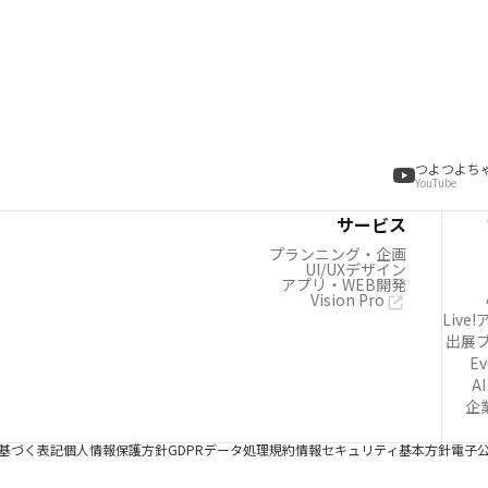
つよつよち
YouTube
サービス
プランニング・企画
UI/UXデザイン
アプリ・WEB開発
Vision Pro
Live
出展
Ev
AI
企
基づく表記
個人情報保護方針
GDPRデータ処理規約
情報セキュリティ基本方針
電子