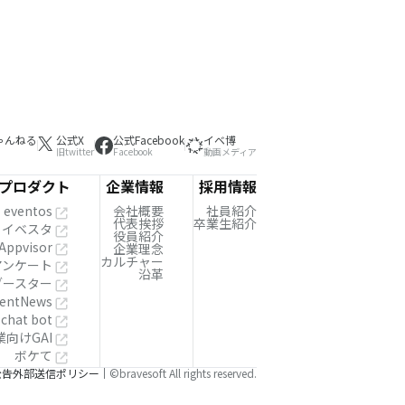
ゃんねる
公式X
公式Facebook
イベ博
旧twitter
Facebook
動画メディア
プロダクト
企業情報
採用情報
eventos
会社概要
社員紹介
代表挨拶
卒業生紹介
イベスタ
役員紹介
Appvisor
企業理念
カルチャー
!アンケート
沿革
ブースター
entNews
 chat bot
業向けGAI
ボケて
公告
外部送信ポリシー
©bravesoft All rights reserved.