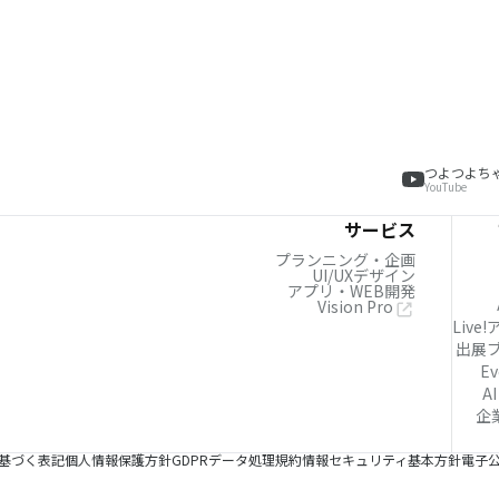
つよつよち
YouTube
サービス
プランニング・企画
UI/UXデザイン
アプリ・WEB開発
Vision Pro
Live
出展
Ev
AI
企
基づく表記
個人情報保護方針
GDPRデータ処理規約
情報セキュリティ基本方針
電子