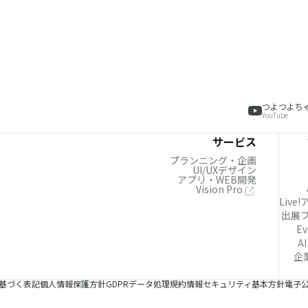
つよつよち
YouTube
サービス
プランニング・企画
UI/UXデザイン
アプリ・WEB開発
Vision Pro
Live
出展
Ev
AI
企
基づく表記
個人情報保護方針
GDPRデータ処理規約
情報セキュリティ基本方針
電子