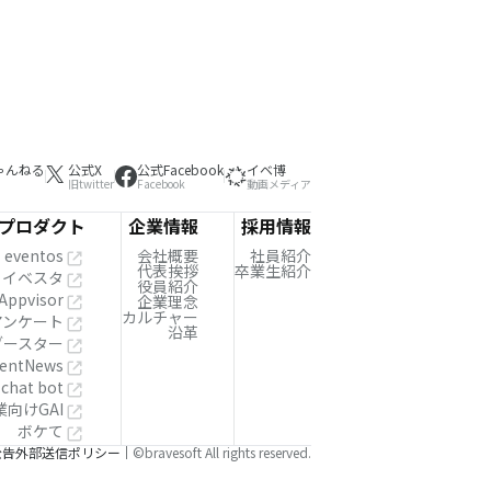
ゃんねる
公式X
公式Facebook
イベ博
旧twitter
Facebook
動画メディア
プロダクト
企業情報
採用情報
eventos
会社概要
社員紹介
代表挨拶
卒業生紹介
イベスタ
役員紹介
Appvisor
企業理念
カルチャー
!アンケート
沿革
ブースター
entNews
 chat bot
業向けGAI
ボケて
公告
外部送信ポリシー
©bravesoft All rights reserved.