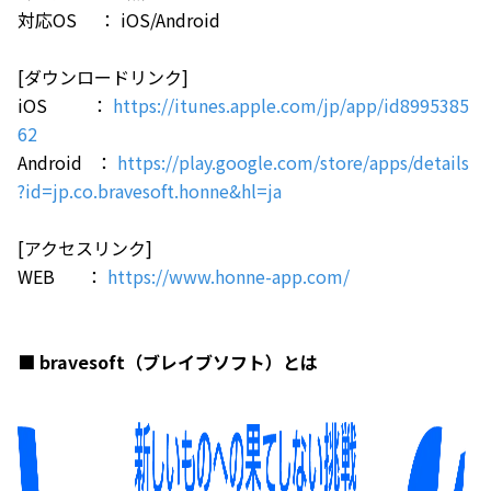
対応OS ： iOS/Android
[ダウンロードリンク]
iOS ：
https://itunes.apple.com/jp/app/id8995385
62
Android ：
https://play.google.com/store/apps/details
?id=jp.co.bravesoft.honne&hl=ja
[アクセスリンク]
WEB ：
https://www.honne-app.com/
■ bravesoft（ブレイブソフト）とは