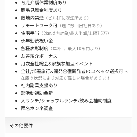
育児介護休業制度あり
慶弔見舞金制度あり
敷地内禁煙
（ビル1Fに喫煙所あり）
リモートワーク可
（週に数回出社日あり）
住宅手当
（2km以内対象/最大半額/上限7.5万）
永年勤続祝い金
各種表彰制度
（年2回、最大10部門より）
友達紹介ボーナス
月次全社総会&家族参加型イベント
全社/部署旅行&開発合宿開発者PCスペック選択可
＊
在庫の状況により対応が難しい場合があります
社内副業支援あり
部活動補助金新
人ランチ/シャッフルランチ/飲み会補助制度
匿名ホンネ調査
その他要件