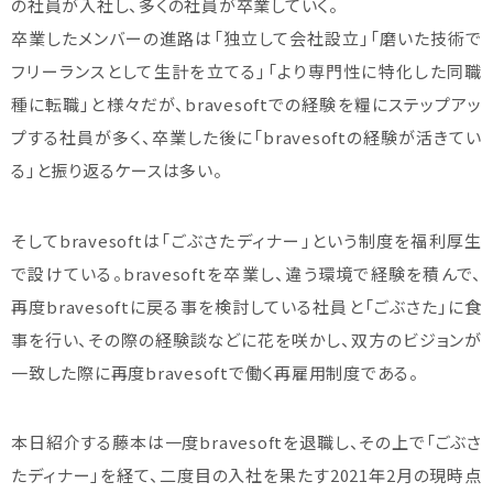
の社員が入社し、多くの社員が卒業していく。
卒業したメンバーの進路は「独立して会社設立」「磨いた技術で
フリーランスとして生計を立てる」「より専門性に特化した同職
種に転職」と様々だが、bravesoftでの経験を糧にステップアッ
プする社員が多く、卒業した後に「bravesoftの経験が活きてい
る」と振り返るケースは多い。
そしてbravesoftは「ごぶさたディナー」という制度を福利厚生
で設けている。bravesoftを卒業し、違う環境で経験を積んで、
再度bravesoftに戻る事を検討している社員と「ごぶさた」に食
事を行い、その際の経験談などに花を咲かし、双方のビジョンが
一致した際に再度bravesoftで働く再雇用制度である。
本日紹介する藤本は一度bravesoftを退職し、その上で「ごぶさ
たディナー」を経て、二度目の入社を果たす2021年2月の現時点