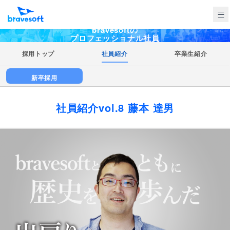
bravesoftの
プロフェッショナル社員
採用トップ
社員紹介
卒業生紹介
新卒採用
社員紹介vol.8 藤本 達男