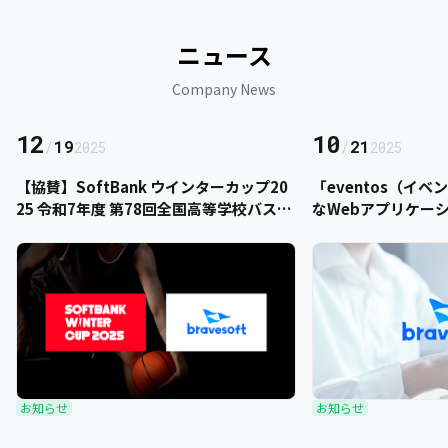
ニュース
Company News
12
10
/
19
/
21
2025
2025
【協賛】SoftBank ウインターカップ20
「eventos（イ
25 令和7年度 第78回全国高等学校バスケ
なWebアプリケー
ットボール選手権大会にbravesoftが協
をご提供いただきま
賛いたします
お知らせ
お知らせ