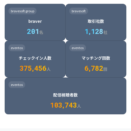
8

6

7

7

7

8

4

4

8

6

5

6

7

7

8

9

3

9

7

8

8

8

9

5

5

9

7

6

7

8

8

9

0

4

bravesoft group
bravesoft
0

8

9

9

9

0

6

6

0

8

7

8

9

9

0

1

5

braver
取引社数
1

9

0

0

0

1

7

7

1

9

8

9

0

0

1

2

6

2
0
1
1
,
1
2
8
8

2

0

9

0

1

1

2

3

7

名
社
9

3

1

0

1

2

2

3

4

8

2

1

4

8

5

4

0

4

2

1

2

3

3

4

5

9

3

2

5

9

6

5

eventos
eventos
1

5

3

2

3

4

4

5

6

0

4

3

6

0

7

6

チェックイン人数
マッチング回数
2

6

4

3

4

5

5

6

7

1

5

4

7

1

8

7

3
7
5
,
4
5
6
6
,
7
8
2
6

5

8

2

9

8

人
回
7

6

9

3

0

9

8

7

0

4

1

0

eventos
9

8

1

5

2

1

配信視聴者数
0

9

2

6

3

2

1
0
3
,
7
4
3
人