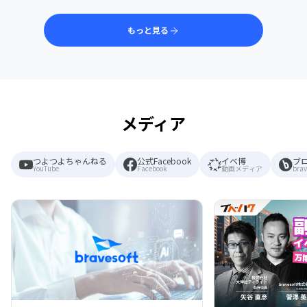
もっと見る
メディア
つよつよちゃんねる
公式Facebook
イベ博
ブ
YouTube
Facebook
動画メディア
brav