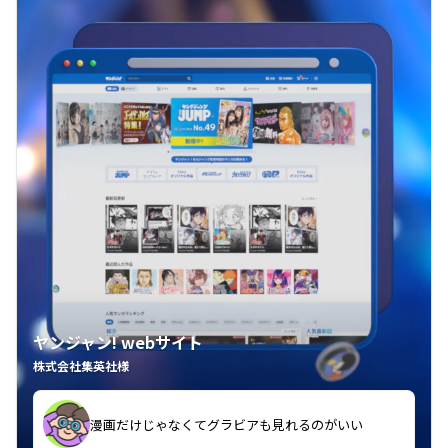
ヤンジャン! webサイト
株式会社集英社様
漫画だけじゃなくてグラビアも見れるのがいい
紙の雑誌買うより安くて助かる