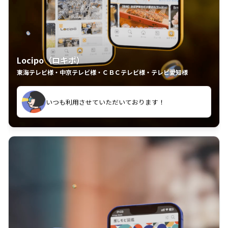
Locipo（ロキポ）
東海テレビ様・中京テレビ様・ＣＢＣテレビ様・テレビ愛知様
れるの嬉しいポイント
いつも利用させていただいております！
中京テレビのおもしろ番組が視聴可能地域外からも見