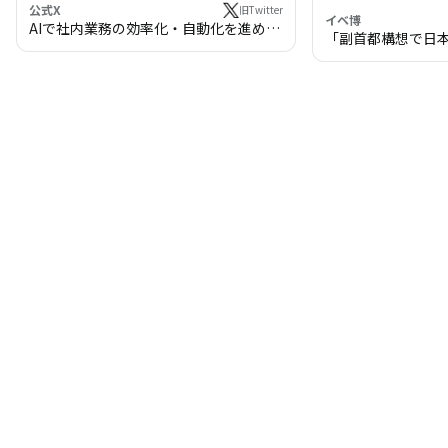
公式X
旧Twitter
イベ博
AIで社内業務の効率化・自動化を進めま
「副首都構想で日
せんか？
わる!? 万博・IR
の将来像」