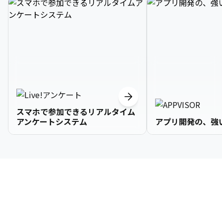
スマホで参加できるリアルタイム
アンケートシステム
アプリ開発の、強
3

1

2

2

2

3

9

4

2

3

3

3

4

0

企業情報
5

3

4

4

4

5

1

6

4

5

5

5

6

2

About Us
7

5

6

6

6

7

3
