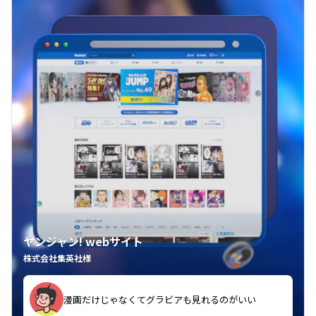
ヤンジャン! webサイト
株式会社集英社様
漫画だけじゃなくてグラビアも見れるのがいい
紙の雑誌買うより安くて助かる