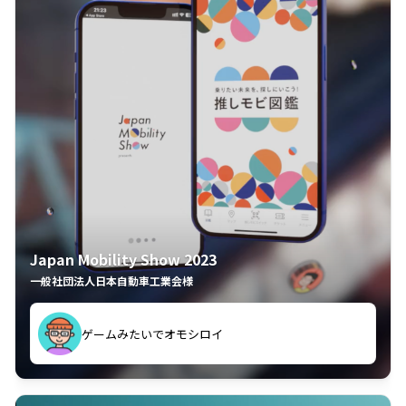
Japan Mobility Show 2023
一般社団法人日本自動車工業会様
ゲームみたいでオモシロイ
久々のモーターショーがアプリでもっと楽しめました