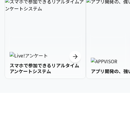
スマホで参加できるリアルタイム
アンケートシステム
アプリ開発の、強
3

1

2

2

2

3

9

4

2

3

3

3

4

0

企業情報
5

3

4

4

4

5

1

6

4

5

5

5

6

2

About Us
7

5

6

6

6

7

3
