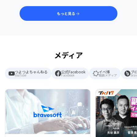
もっと見る
メディア
つよつよちゃんねる
公式Facebook
イベ博
ブ
YouTube
Facebook
動画メディア
brav