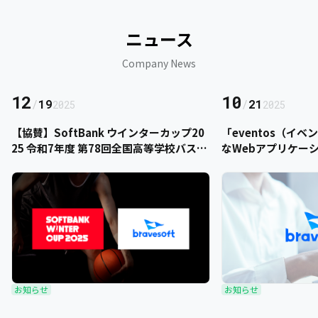
ニュース
Company News
12
10
/
19
/
21
2025
2025
【協賛】SoftBank ウインターカップ20
「eventos（イ
25 令和7年度 第78回全国高等学校バスケ
なWebアプリケー
ットボール選手権大会にbravesoftが協
をご提供いただきま
賛いたします
お知らせ
お知らせ