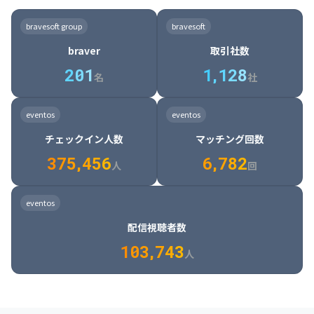
8

6

7

7

7

8

4

4

8

6

5

6

7

7

8

9

3

9

7

8

8

8

9

5

5

9

7

6

7

8

8

9

0

4

bravesoft group
bravesoft
0

8

9

9

9

0

6

6

0

8

7

8

9

9

0

1

5

braver
取引社数
1

9

0

0

0

1

7

7

1

9

8

9

0

0

1

2

6

2
0
1
1
,
1
2
8
8

2

0

9

0

1

1

2

3

7

名
社
9

3

1

0

1

2

2

3

4

8

2

1

4

8

5

4

0

4

2

1

2

3

3

4

5

9

3

2

5

9

6

5

eventos
eventos
1

5

3

2

3

4

4

5

6

0

4

3

6

0

7

6

チェックイン人数
マッチング回数
2

6

4

3

4

5

5

6

7

1

5

4

7

1

8

7

3
7
5
,
4
5
6
6
,
7
8
2
6

5

8

2

9

8

人
回
7

6

9

3

0

9

8

7

0

4

1

0

eventos
9

8

1

5

2

1

配信視聴者数
0

9

2

6

3

2

1
0
3
,
7
4
3
人