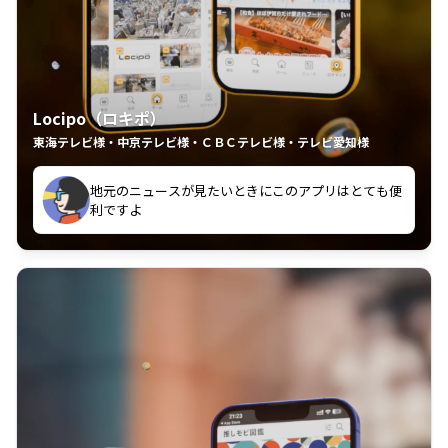
Locipo（ロキポ）
東海テレビ様・中京テレビ様・ＣＢＣテレビ様・テレビ愛知様
れるの嬉しいポイント
いつも利用させていただいております！
中京テレビのおもしろ番組が視聴可能地域外からも見