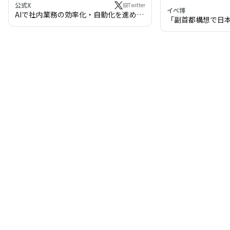
公式X
旧Twitter
イベ博
AIで社内業務の効率化・自動化を進めま
「副首都構想で日
せんか？
わる!? 万博・IR
の将来像」