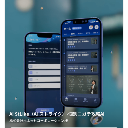
AI StLike（AI ストライク）-個別ニガテ攻略AI
株式会社ベネッセコーポレーション様