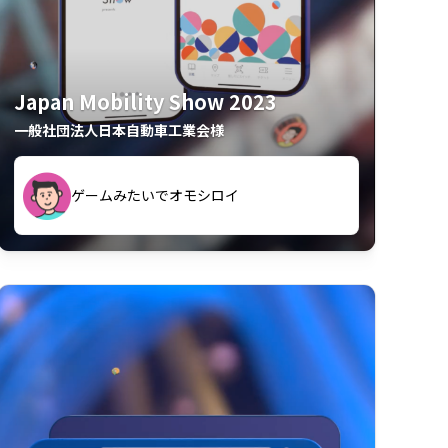
Japan Mobility Show 2023
一般社団法人日本自動車工業会様
久々のモーターショーがアプリでもっと楽
間も滞在してしまった
しめました
夢中で推しモビを探してビッグサイトで6時