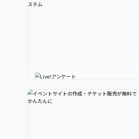
3

1

2

スマホで参加できるリアルタイ
4

2

3

ムアンケートシステム
イベントニュースは下記でお願いします