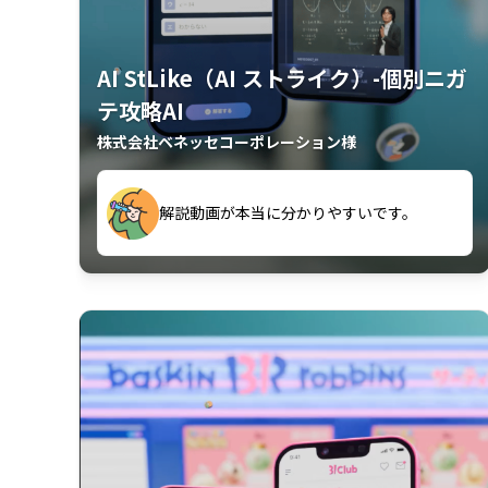
AI StLike（AI ストライク）-個別ニガ
テ攻略AI
株式会社ベネッセコーポレーション様
が、復習するのに非常に役立っている。
解説動画が本当に分かりやすいです。
古文漢文を主に使わせていただいている