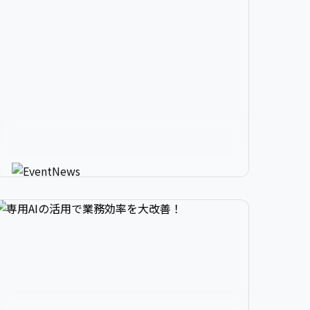


2

3

9

生成AIが進化させるイベント情


3

4

0

報メディア
AIが使う人にカスタマイズしたイベント情報を
教えてくれる新感覚サービス