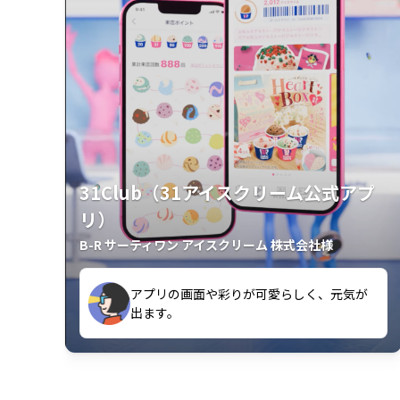
31Club（31アイスクリーム公式アプ
リ）
B-R サーティワン アイスクリーム 株式会社様
アプリの画面や彩りが可愛らしく、元気が
が楽しいです。
出ます。
クラスごとに特典があるようなので使うの