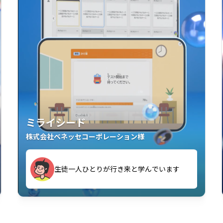
ミライシード
株式会社ベネッセコーポレーション様
す
生徒一人ひとりが行き来と学んでいます
い」「解くことが楽しい」を実感していま
教室中の児童生徒が「問題が解けてうれし