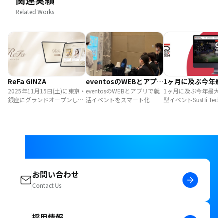
Related Works
ReFa GINZA
eventosのWEBとアプリ
1ヶ月に及ぶ今年
2025年11月15日(土)に東京・
で就活イベントをスマー
eventosのWEBとアプリで就
の大型イベントSu
1ヶ月に及ぶ今年最
銀座にグランドオープンし
活イベントをスマート化
型イベントSusHi Tech
ト化
Tech Tokyo 20
た、ReFaブランド史上最大の
2024をeventosが
eventosがサポ
旗艦店である「ReFa
GINZA」店舗にて利用され
る、カスタム受付システムに
おいて、デザイン制作から、
ユーザーサイトおよび管理サ
イトの開発まで、全て
bravesoftが担当いたしまし
お問い合わせ
た。 ReFa初の試みとなるご
Contact Us
購入された商品に、ユーザー
様の好きな文字を刻印・刺繍
できるサービスとなります。
採用情報