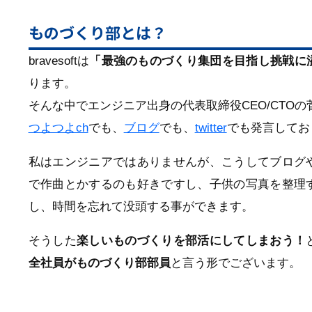
ものづくり部とは？
bravesoftは
「最強のものづくり集団を目指し挑戦に
ります。
そんな中でエンジニア出身の代表取締役CEO/CTO
つよつよch
でも、
ブログ
でも、
twitter
でも発言してお
私はエンジニアではありませんが、こうしてブログ
で作曲とかするのも好きですし、子供の写真を整理
し、時間を忘れて没頭する事ができます。
そうした
楽しいものづくりを部活にしてしまおう！
全社員がものづくり部部員
と言う形でございます。