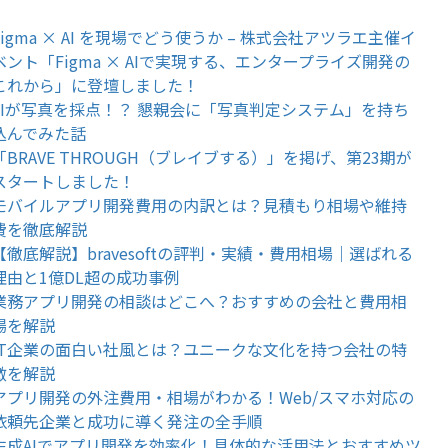
Figma × AI を現場でどう使うか – 株式会社アツラエ主催イ
ベント「Figma × AIで実現する、エンタープライズ開発の
これから」に登壇しました！
AIが写真を採点！？ 懇親会に「写真判定システム」を持ち
込んでみた話
「BRAVE THROUGH（ブレイブする）」を掲げ、第23期が
スタートしました！
モバイルアプリ開発費用の内訳とは？見積もり相場や維持
費を徹底解説
【徹底解説】bravesoftの評判・実績・費用相場｜選ばれる
理由と1億DL超の成功事例
業務アプリ開発の相談はどこへ？おすすめの会社と費用相
場を解説
IT企業の面白い社風とは？ユニークな文化を持つ会社の特
徴を解説
アプリ開発の外注費用・相場がわかる！Web/スマホ対応の
依頼先企業と成功に導く発注の全手順
生成AIでアプリ開発を効率化！具体的な活用法とおすすめツ