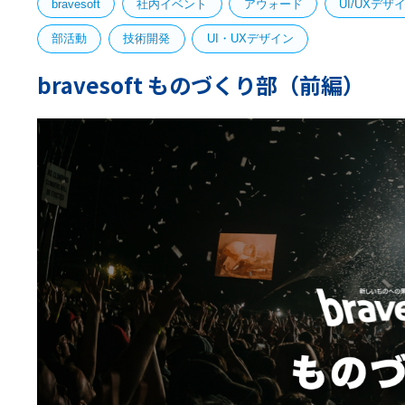
bravesoft
社内イベント
アウォード
UI/UXデザ
部活動
技術開発
UI・UXデザイン
bravesoft ものづくり部（前編）