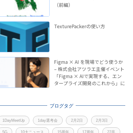
（前編）
TexturePackerの使い方
Figma × AI を現場でどう使うか
– 株式会社アツラエ主催イベント
「Figma × AIで実現する、エン
タープライズ開発のこれから」に
登壇しました！
ブログタグ
1DayMeetUp
1day選考会
2月2日
2月3日
5G
10大ニュース
15周年
17周年
22卒