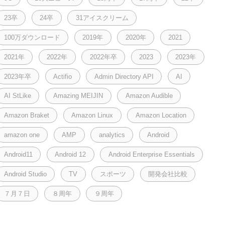
23卒
24卒
31アイスクリーム
100万ダウンロード
2019年
2020年
2021
2021年
2022年
2022年卒
2023
2023年
2023年卒
Actifio
Admin Directory API
AI
AI StLike
Amazing MEIJIN
Amazon Audible
Amazon Braket
Amazon Linux
Amazon Location
amazon one
AMP
analytics
Android
Android11
Android 12
Android Enterprise Essentials
Android Studio
TV
スポーツ
開発会社比較
７月７日
８周年
９周年