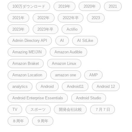
100万ダウンロード
2019年
2020年
2021
2021年
2022年
2022年卒
2023
2023年
2023年卒
Actifio
Admin Directory API
AI
AI StLike
Amazing MEIJIN
Amazon Audible
Amazon Braket
Amazon Linux
Amazon Location
amazon one
AMP
analytics
Android
Android11
Android 12
Android Enterprise Essentials
Android Studio
TV
スポーツ
開発会社比較
７月７日
８周年
９周年