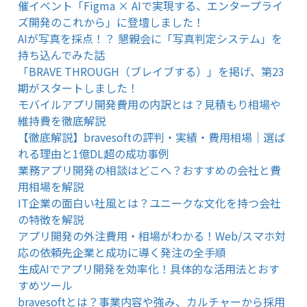
催イベント「Figma × AIで実現する、エンタープライ
ズ開発のこれから」に登壇しました！
AIが写真を採点！？ 懇親会に「写真判定システム」を
持ち込んでみた話
「BRAVE THROUGH（ブレイブする）」を掲げ、第23
期がスタートしました！
モバイルアプリ開発費用の内訳とは？見積もり相場や
維持費を徹底解説
【徹底解説】bravesoftの評判・実績・費用相場｜選ば
れる理由と1億DL超の成功事例
業務アプリ開発の相談はどこへ？おすすめの会社と費
用相場を解説
IT企業の面白い社風とは？ユニークな文化を持つ会社
の特徴を解説
アプリ開発の外注費用・相場がわかる！Web/スマホ対
応の依頼先企業と成功に導く発注の全手順
生成AIでアプリ開発を効率化！具体的な活用法とおす
すめツール
bravesoftとは？事業内容や強み、カルチャーから採用