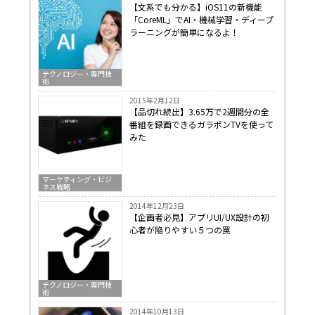
【文系でも分かる】iOS11の新機能
「CoreML」でAI・機械学習・ディープ
ラーニングが簡単になるよ！
テクノロジー・専門技
術
2015年2月12日
【品切れ続出】3.65万で2週間分の全
番組を録画できるガラポンTVを使って
みた
マーケティング・ビジ
ネス戦略
2014年12月23日
【企画者必見】アプリUI/UX設計の初
心者が陥りやすい５つの罠
テクノロジー・専門技
術
2014年10月13日