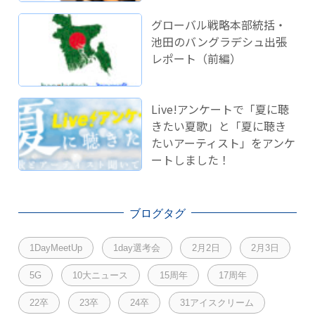
開発のこれから」に登壇し
ました！
グローバル戦略本部統括・
池田のバングラデシュ出張
レポート（前編）
Live!アンケートで「夏に聴
きたい夏歌」と「夏に聴き
たいアーティスト」をアンケ
ートしました！
ブログタグ
1DayMeetUp
1day選考会
2月2日
2月3日
5G
10大ニュース
15周年
17周年
22卒
23卒
24卒
31アイスクリーム