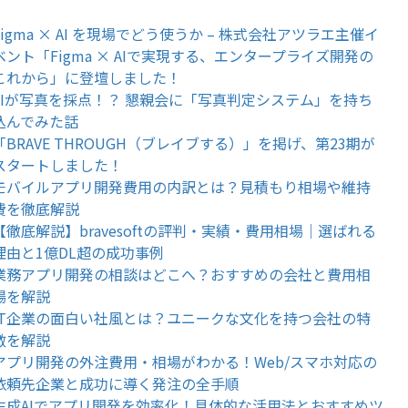
Figma × AI を現場でどう使うか – 株式会社アツラエ主催イ
ベント「Figma × AIで実現する、エンタープライズ開発の
これから」に登壇しました！
AIが写真を採点！？ 懇親会に「写真判定システム」を持ち
込んでみた話
「BRAVE THROUGH（ブレイブする）」を掲げ、第23期が
スタートしました！
モバイルアプリ開発費用の内訳とは？見積もり相場や維持
費を徹底解説
【徹底解説】bravesoftの評判・実績・費用相場｜選ばれる
理由と1億DL超の成功事例
業務アプリ開発の相談はどこへ？おすすめの会社と費用相
場を解説
IT企業の面白い社風とは？ユニークな文化を持つ会社の特
徴を解説
アプリ開発の外注費用・相場がわかる！Web/スマホ対応の
依頼先企業と成功に導く発注の全手順
生成AIでアプリ開発を効率化！具体的な活用法とおすすめツ