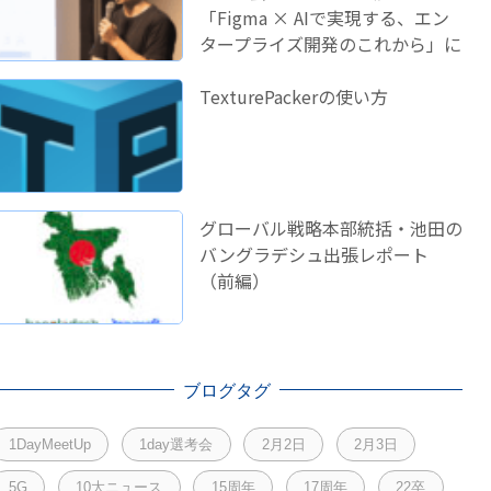
「Figma × AIで実現する、エン
タープライズ開発のこれから」に
登壇しました！
TexturePackerの使い方
グローバル戦略本部統括・池田の
バングラデシュ出張レポート
（前編）
ブログタグ
1DayMeetUp
1day選考会
2月2日
2月3日
5G
10大ニュース
15周年
17周年
22卒