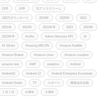
23卒
24卒
31アイスクリーム
100万ダウンロード
2019年
2020年
2021
2021年
2022年
2022年卒
2023
2023年
2023年卒
Actifio
Admin Directory API
AI
AI StLike
Amazing MEIJIN
Amazon Audible
Amazon Braket
Amazon Linux
Amazon Location
amazon one
AMP
analytics
Android
Android11
Android 12
Android Enterprise Essentials
Android Studio
TV
スポーツ
開発会社比較
７月７日
８周年
９周年