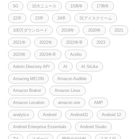
5G
10大ニュース
15周年
17周年
22卒
23卒
24卒
31アイスクリーム
100万ダウンロード
2019年
2020年
2021
2021年
2022年
2022年卒
2023
2023年
2023年卒
Actifio
Admin Directory API
AI
AI StLike
Amazing MEIJIN
Amazon Audible
Amazon Braket
Amazon Linux
Amazon Location
amazon one
AMP
analytics
Android
Android11
Android 12
Android Enterprise Essentials
Android Studio
TV
スポーツ
開発会社比較
７月７日