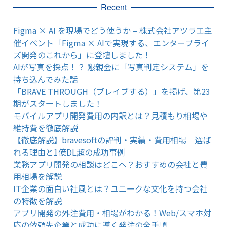
Recent
Figma × AI を現場でどう使うか – 株式会社アツラエ主
催イベント「Figma × AIで実現する、エンタープライ
ズ開発のこれから」に登壇しました！
AIが写真を採点！？ 懇親会に「写真判定システム」を
持ち込んでみた話
「BRAVE THROUGH（ブレイブする）」を掲げ、第23
期がスタートしました！
モバイルアプリ開発費用の内訳とは？見積もり相場や
維持費を徹底解説
【徹底解説】bravesoftの評判・実績・費用相場｜選ば
れる理由と1億DL超の成功事例
業務アプリ開発の相談はどこへ？おすすめの会社と費
用相場を解説
IT企業の面白い社風とは？ユニークな文化を持つ会社
の特徴を解説
アプリ開発の外注費用・相場がわかる！Web/スマホ対
応の依頼先企業と成功に導く発注の全手順