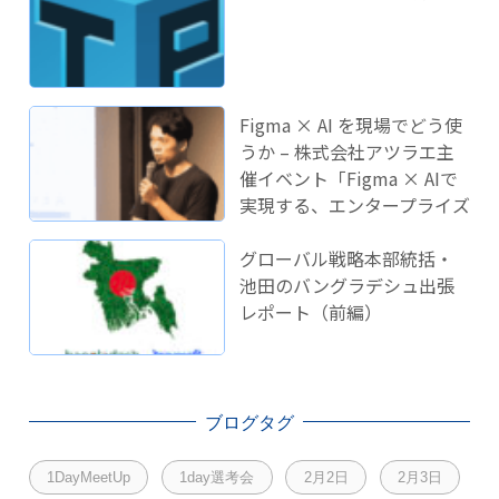
Figma × AI を現場でどう使
うか – 株式会社アツラエ主
催イベント「Figma × AIで
実現する、エンタープライズ
開発のこれから」に登壇し
ました！
グローバル戦略本部統括・
池田のバングラデシュ出張
レポート（前編）
ブログタグ
1DayMeetUp
1day選考会
2月2日
2月3日