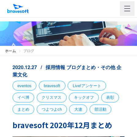
ホーム
ブログ
2020.12.27
採用情報
ブログまとめ・その他
企
業文化
eventos
bravesoft
Live!アンケート
イベ博
クリスマス
キックオフ
表彰
まとめ
つよつよch
大連
部活動
bravesoft 2020年12月まとめ