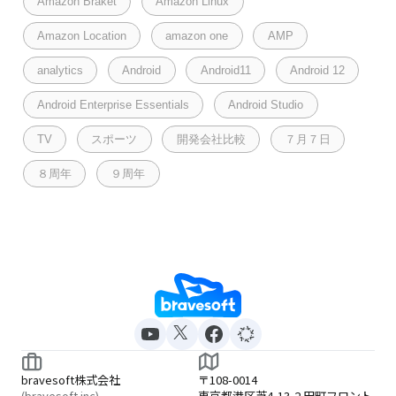
Amazon Braket
Amazon Linux
Amazon Location
amazon one
AMP
analytics
Android
Android11
Android 12
Android Enterprise Essentials
Android Studio
TV
スポーツ
開発会社比較
７月７日
８周年
９周年
bravesoft株式会社
〒108-0014
(bravesoft inc)
東京都港区芝4-13-2 田町フロント