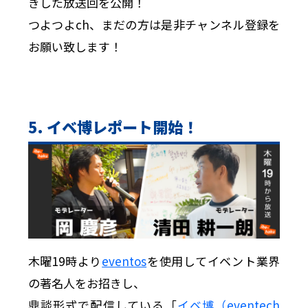
きした放送回を公開！
つよつよch、まだの方は是非チャンネル登録を
お願い致します！
5. イベ博レポート開始！
木曜19時より
eventos
を使用してイベント業界
の著名人をお招きし、
鼎談形式で配信している「
イベ博（eventech