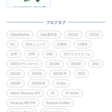
ブログタグ
1DayMeetUp
1day選考会
2月2日
2月3日
5G
10大ニュース
15周年
17周年
22卒
23卒
24卒
31アイスクリーム
100万ダウンロード
2019年
2020年
2021
2021年
2022年
2022年卒
2023
2023年
2023年卒
Actifio
Admin Directory API
AI
AI StLike
Amazing MEIJIN
Amazon Audible