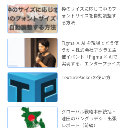
枠のサイズに応じて中のフ
ォントサイズを自動調整す
る方法
Figma × AI を現場でどう使
うか – 株式会社アツラエ主
催イベント「Figma × AIで
実現する、エンタープライズ
開発のこれから」に登壇し
ました！
TexturePackerの使い方
グローバル戦略本部統括・
池田のバングラデシュ出張
レポート（前編）