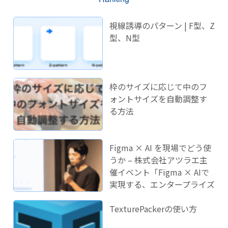
視線誘導のパターン | F型、Z
型、N型
枠のサイズに応じて中のフ
ォントサイズを自動調整す
る方法
Figma × AI を現場でどう使
うか – 株式会社アツラエ主
催イベント「Figma × AIで
実現する、エンタープライズ
開発のこれから」に登壇し
ました！
TexturePackerの使い方