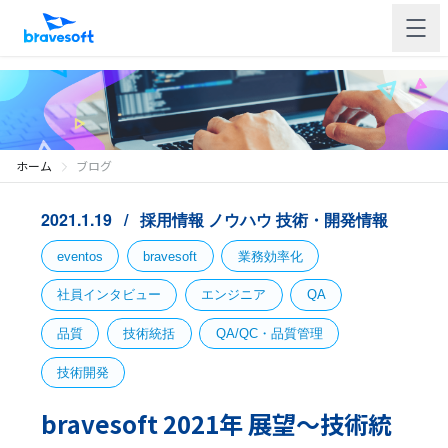
ホーム
ブログ
2021.1.19
採用情報
ノウハウ
技術・開発情報
eventos
bravesoft
業務効率化
社員インタビュー
エンジニア
QA
品質
技術統括
QA/QC・品質管理
技術開発
bravesoft 2021年 展望〜技術統