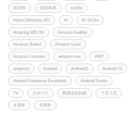
2023年
2023年卒
Actifio
Admin Directory API
AI
AI StLike
Amazing MEIJIN
Amazon Audible
Amazon Braket
Amazon Linux
Amazon Location
amazon one
AMP
analytics
Android
Android11
Android 12
Android Enterprise Essentials
Android Studio
TV
スポーツ
開発会社比較
７月７日
８周年
９周年