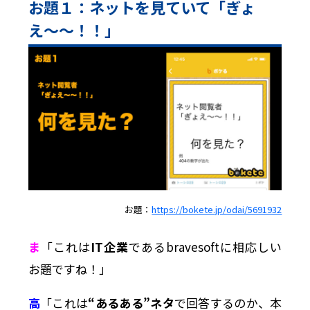
お題１：ネットを見ていて「ぎょ
え〜〜！！」
お題：
https://bokete.jp/odai/5691932
ま
「これは
IT企業
であるbravesoftに相応しい
お題ですね！」
高
「これは
“あるある”ネタ
で回答するのか、本