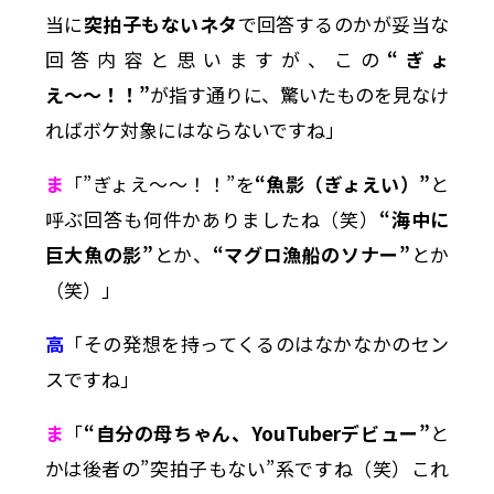
当に
突拍子もないネタ
で回答するのかが妥当な
回答内容と思いますが、この
“ぎょ
え〜〜！！”
が指す通りに、驚いたものを見なけ
ればボケ対象にはならないですね」
ま
「”ぎょえ〜〜！！”を
“魚影（ぎょえい）”
と
呼ぶ回答も何件かありましたね（笑）
“海中に
巨大魚の影”
とか、
“マグロ漁船のソナー”
とか
（笑）」
高
「その発想を持ってくるのはなかなかのセン
スですね」
ま
「
“自分の母ちゃん、YouTuberデビュー”
と
かは後者の”突拍子もない”系ですね（笑）これ