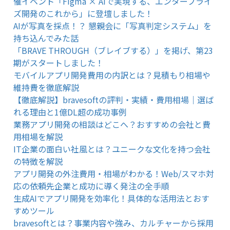
催イベント「Figma × AIで実現する、エンタープライ
ズ開発のこれから」に登壇しました！
AIが写真を採点！？ 懇親会に「写真判定システム」を
持ち込んでみた話
「BRAVE THROUGH（ブレイブする）」を掲げ、第23
期がスタートしました！
モバイルアプリ開発費用の内訳とは？見積もり相場や
維持費を徹底解説
【徹底解説】bravesoftの評判・実績・費用相場｜選ば
れる理由と1億DL超の成功事例
業務アプリ開発の相談はどこへ？おすすめの会社と費
用相場を解説
IT企業の面白い社風とは？ユニークな文化を持つ会社
の特徴を解説
アプリ開発の外注費用・相場がわかる！Web/スマホ対
応の依頼先企業と成功に導く発注の全手順
生成AIでアプリ開発を効率化！具体的な活用法とおす
すめツール
bravesoftとは？事業内容や強み、カルチャーから採用