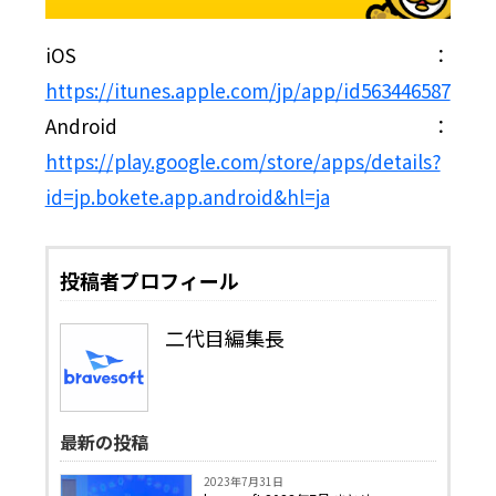
iOS ：
https://itunes.apple.com/jp/app/id563446587
Android ：
https://play.google.com/store/apps/details?
id=jp.bokete.app.android&hl=ja
投稿者プロフィール
二代目編集長
最新の投稿
2023年7月31日