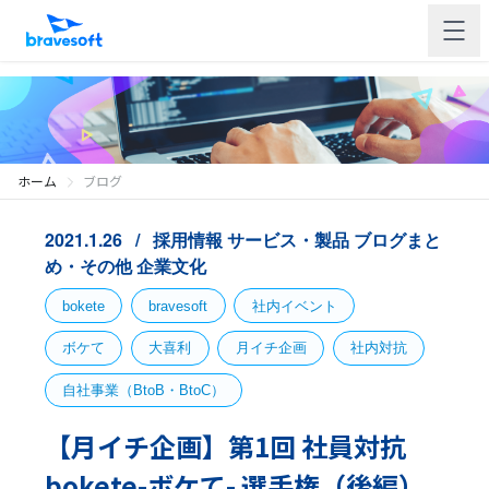
ホーム
ブログ
2021.1.26
採用情報
サービス・製品
ブログまと
め・その他
企業文化
bokete
bravesoft
社内イベント
ボケて
大喜利
月イチ企画
社内対抗
自社事業（BtoB・BtoC）
【月イチ企画】第1回 社員対抗
bokete-ボケて- 選手権（後編）