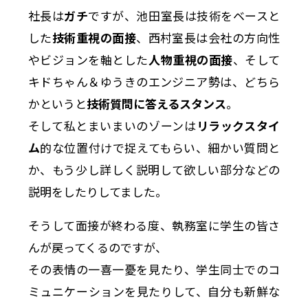
社長は
ガチ
ですが、池田室長は技術をベースと
した
技術重視の面接
、西村室長は会社の方向性
やビジョンを軸とした
人物重視の面接
、そして
キドちゃん＆ゆうきのエンジニア勢は、どちら
かというと
技術質問に答えるスタンス
。
そして私とまいまいのゾーンは
リラックスタイ
ム
的な位置付けで捉えてもらい、細かい質問と
か、もう少し詳しく説明して欲しい部分などの
説明をしたりしてました。
そうして面接が終わる度、執務室に学生の皆さ
んが戻ってくるのですが、
その表情の一喜一憂を見たり、学生同士でのコ
ミュニケーションを見たりして、自分も新鮮な