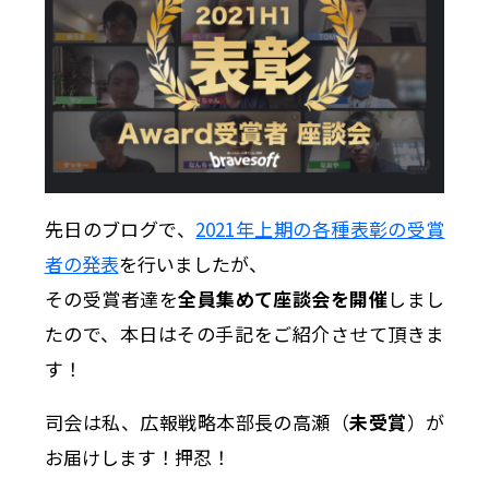
先日のブログで、
2021年上期の各種表彰の受賞
者の発表
を行いましたが、
その受賞者達を
全員集めて座談会を開催
しまし
たので、本日はその手記をご紹介させて頂きま
す！
司会は私、広報戦略本部長の高瀬（
未受賞
）が
お届けします！押忍！