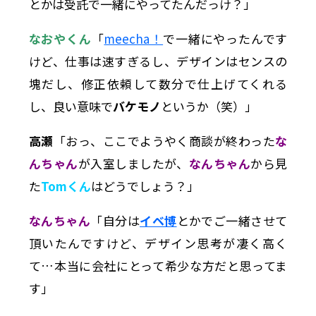
とかは受託で一緒にやってたんだっけ？」
なおやくん
「
meecha！
で一緒にやったんです
けど、仕事は速すぎるし、デザインはセンスの
塊だし、修正依頼して数分で仕上げてくれる
し、良い意味で
バケモノ
というか（笑）」
高瀬
「おっ、ここでようやく商談が終わった
な
んちゃん
が入室しましたが、
なんちゃん
から見
た
Tomくん
はどうでしょう？」
なんちゃん
「自分は
イベ博
とかでご一緒させて
頂いたんですけど、デザイン思考が凄く高く
て…本当に会社にとって希少な方だと思ってま
す」