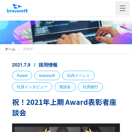
ホーム
ブログ
2021.7.9
採用情報
Award
bravesoft
社内イベント
社員インタビュー
座談会
社員旅行
祝！2021年上期 Award表彰者座
談会