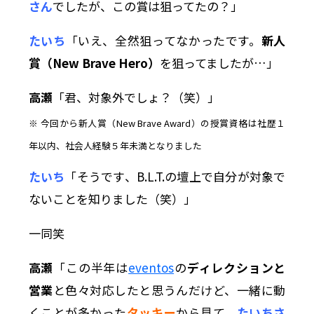
さん
でしたが、この賞は狙ってたの？」
たいち
「いえ、全然狙ってなかったです。
新人
賞（New Brave Hero）
を狙ってましたが…」
高瀬
「君、対象外でしょ？（笑）」
※ 今回から新人賞（New Brave Award）の授賞資格は社歴１
年以内、社会人経験５年未満となりました
たいち
「そうです、B.L.T.の壇上で自分が対象で
ないことを知りました（笑）」
一同笑
高瀬
「この半年は
eventos
の
ディレクションと
営業
と色々対応したと思うんだけど、一緒に動
くことが多かった
タッキー
から見て、
たいちさ