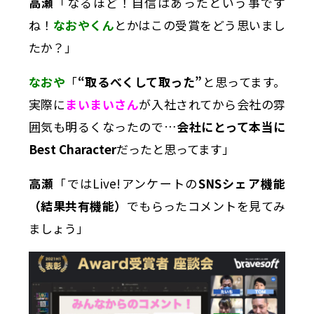
高瀬
「なるほど！自信はあったという事です
ね！
なおやくん
とかはこの受賞をどう思いまし
たか？」
なおや
「
“取るべくして取った”
と思ってます。
実際に
まいまいさん
が入社されてから会社の雰
囲気も明るくなったので…
会社にとって本当に
Best Character
だったと思ってます」
高瀬
「ではLive!アンケートの
SNSシェア機能
（結果共有機能）
でもらったコメントを見てみ
ましょう」