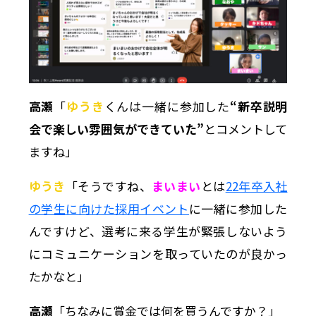
高瀬
「
ゆうき
くんは一緒に参加した
“新卒説明
会で楽しい雰囲気ができていた”
とコメントして
ますね」
ゆうき
「そうですね、
まいまい
とは
22年卒入社
の学生に向けた採用イベント
に一緒に参加した
んですけど、選考に来る学生が緊張しないよう
にコミュニケーションを取っていたのが良かっ
たかなと」
高瀬
「ちなみに賞金では何を買うんですか？」