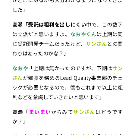
した」
高瀬
「
受託は粗利を出しにくい
中で、この数字
は立派だと思いますよ。
なおやくん
は上期は同
じ受託開発チームだったけど、
サンさん
との関
わりはあったのかな？」
なおや
「上期は無かったのですが、下期は
サン
さん
が部長を務めるLead Quality事業部のチェ
ックが必要となるので、僕もこれまで以上に粗
利などを意識していきたいと思います」
高瀬
「
まいまい
からみて
サンさん
はどうです
か？」