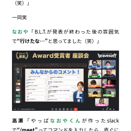
（笑）」
一同笑
なおや
「B.L.T.が発表が終わった後の雰囲気
で
“行けたな…”
と思ってました（笑）」
高瀬
「やっぱ
なおやくん
が作ったslack
で
“/meet”
ってコマンドを入力したら、直ぐに