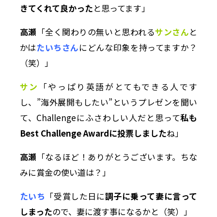
きてくれて良かった
と思ってます」
高瀬
「全く関わりの無いと思われる
サンさん
と
かは
たいちさん
にどんな印象を持ってますか？
（笑）」
サン
「やっぱり英語がとてもできる人です
し、”海外展開もしたい”というプレゼンを聞い
て、Challengeにふさわしい人だと思って
私も
Best Challenge Awardに投票しました
ね」
高瀬
「なるほど！ありがとうございます。ちな
みに賞金の使い道は？」
たいち
「受賞した日に
調子に乗って妻に言って
しまった
ので、妻に渡す事になるかと（笑）」