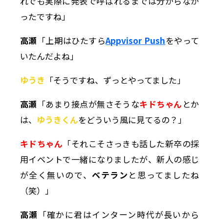
れでも実際に発表で呼ばれるまでは分からなか
ったですね」
高瀬
「上期はひたすら
Appvisor Push
をやって
いたんだよね」
ゆうき
「そうですね、ずっとやってました」
高瀬
「あまり接点が無さそうな
キドちゃん
とか
は、
ゆうきくん
をどういう風に見てるの？」
キドちゃん
「それこそさっきも話した新卒の採
用イベントで一緒になりましたが、新人の感じ
が全く無いので、
ベテラン
と思ってましたね
（笑）」
高瀬
「確かに君はインターン時代が長いから