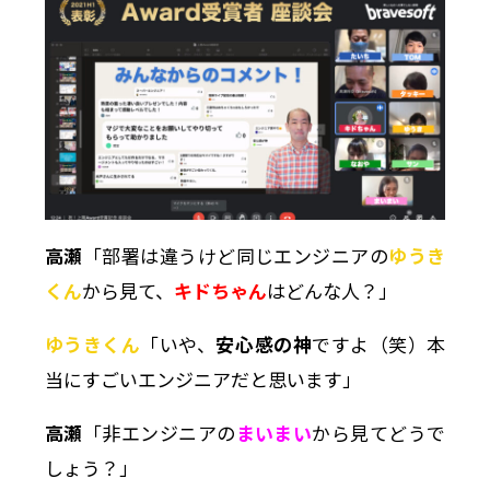
高瀬
「部署は違うけど同じエンジニアの
ゆうき
くん
から見て、
キドちゃん
はどんな人？」
ゆうきくん
「いや、
安心感の神
ですよ（笑）本
当にすごいエンジニアだと思います」
高瀬
「非エンジニアの
まいまい
から見てどうで
しょう？」