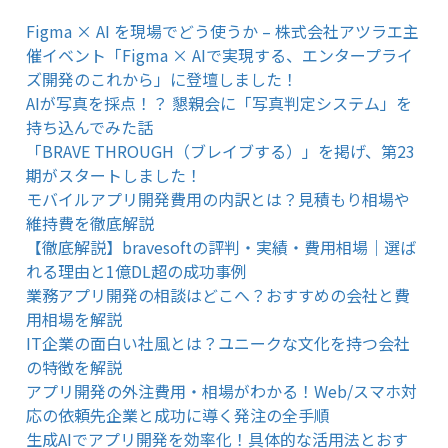
Figma × AI を現場でどう使うか – 株式会社アツラエ主
催イベント「Figma × AIで実現する、エンタープライ
ズ開発のこれから」に登壇しました！
AIが写真を採点！？ 懇親会に「写真判定システム」を
持ち込んでみた話
「BRAVE THROUGH（ブレイブする）」を掲げ、第23
期がスタートしました！
モバイルアプリ開発費用の内訳とは？見積もり相場や
維持費を徹底解説
【徹底解説】bravesoftの評判・実績・費用相場｜選ば
れる理由と1億DL超の成功事例
業務アプリ開発の相談はどこへ？おすすめの会社と費
用相場を解説
IT企業の面白い社風とは？ユニークな文化を持つ会社
の特徴を解説
アプリ開発の外注費用・相場がわかる！Web/スマホ対
応の依頼先企業と成功に導く発注の全手順
生成AIでアプリ開発を効率化！具体的な活用法とおす