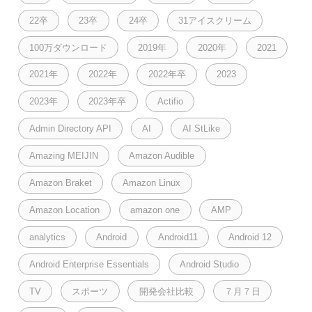
22卒
23卒
24卒
31アイスクリーム
100万ダウンロード
2019年
2020年
2021
2021年
2022年
2022年卒
2023
2023年
2023年卒
Actifio
Admin Directory API
AI
AI StLike
Amazing MEIJIN
Amazon Audible
Amazon Braket
Amazon Linux
Amazon Location
amazon one
AMP
analytics
Android
Android11
Android 12
Android Enterprise Essentials
Android Studio
TV
スポーツ
開発会社比較
７月７日