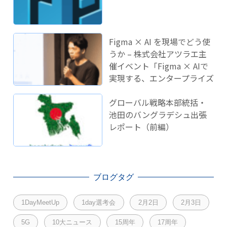
Figma × AI を現場でどう使
うか – 株式会社アツラエ主
催イベント「Figma × AIで
実現する、エンタープライズ
開発のこれから」に登壇し
ました！
グローバル戦略本部統括・
池田のバングラデシュ出張
レポート（前編）
ブログタグ
1DayMeetUp
1day選考会
2月2日
2月3日
5G
10大ニュース
15周年
17周年