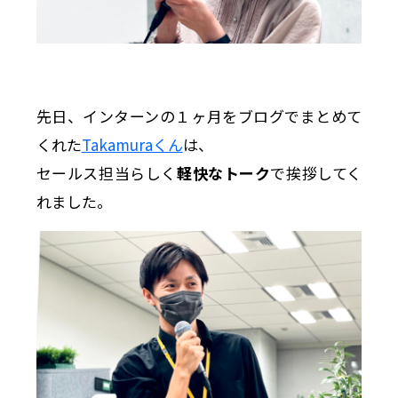
先日、インターンの１ヶ月をブログでまとめて
くれた
Takamuraくん
は、
セールス担当らしく
軽快なトーク
で挨拶してく
れました。