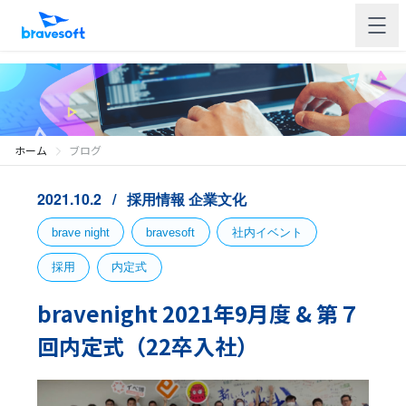
ホーム
ブログ
2021.10.2
採用情報
企業文化
brave night
bravesoft
社内イベント
採用
内定式
bravenight 2021年9月度 & 第７
回内定式（22卒入社）