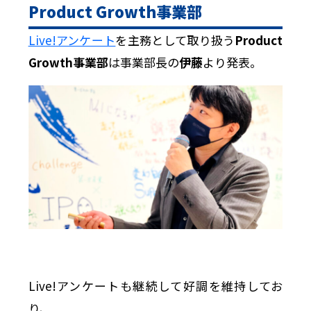
Product Growth事業部
Live!アンケート
を主務として取り扱う
Product
Growth事業部
は事業部長の
伊藤
より発表。
Live!アンケートも継続して好調を維持してお
り、