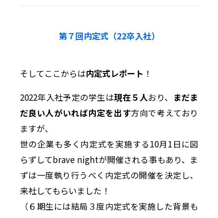
第７回内定式（22卒入社）
そしてここからは
内定式レポート
！
2022年入社予定の学生は
現在５人
おり、
まだま
だ良い人がいれば内定を出す
方向で考えており
ますが、
世の企業も多く内定式を実施する10月1日に図
らずしてbrave nightが開催される事もあり、ま
ずは一度執り行うべく内定式の開催を決定し、
来社してもらいました！
（６期生には結局３度内定式を実施した背景も