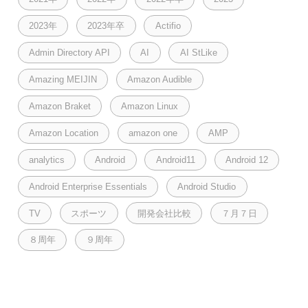
2023年
2023年卒
Actifio
Admin Directory API
AI
AI StLike
Amazing MEIJIN
Amazon Audible
Amazon Braket
Amazon Linux
Amazon Location
amazon one
AMP
analytics
Android
Android11
Android 12
Android Enterprise Essentials
Android Studio
TV
スポーツ
開発会社比較
７月７日
８周年
９周年