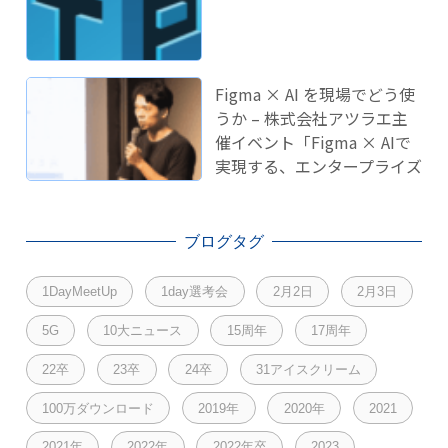
Figma × AI を現場でどう使
うか – 株式会社アツラエ主
催イベント「Figma × AIで
実現する、エンタープライズ
開発のこれから」に登壇し
ました！
ブログタグ
1DayMeetUp
1day選考会
2月2日
2月3日
5G
10大ニュース
15周年
17周年
22卒
23卒
24卒
31アイスクリーム
100万ダウンロード
2019年
2020年
2021
2021年
2022年
2022年卒
2023