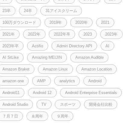
23卒
24卒
31アイスクリーム
100万ダウンロード
2019年
2020年
2021
2021年
2022年
2022年卒
2023
2023年
2023年卒
Actifio
Admin Directory API
AI
AI StLike
Amazing MEIJIN
Amazon Audible
Amazon Braket
Amazon Linux
Amazon Location
amazon one
AMP
analytics
Android
Android11
Android 12
Android Enterprise Essentials
Android Studio
TV
スポーツ
開発会社比較
７月７日
８周年
９周年