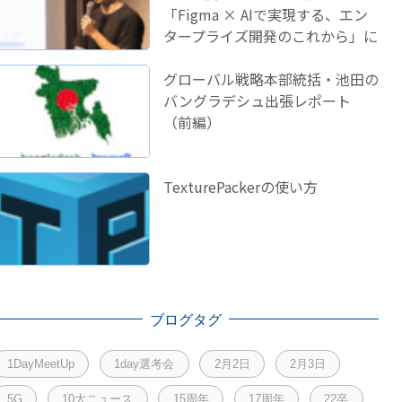
「Figma × AIで実現する、エン
タープライズ開発のこれから」に
登壇しました！
グローバル戦略本部統括・池田の
バングラデシュ出張レポート
（前編）
TexturePackerの使い方
ブログタグ
1DayMeetUp
1day選考会
2月2日
2月3日
5G
10大ニュース
15周年
17周年
22卒