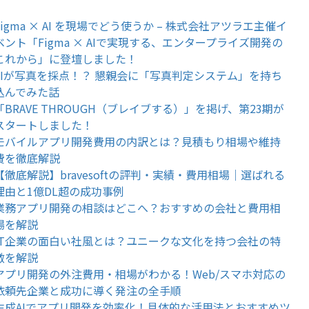
Figma × AI を現場でどう使うか – 株式会社アツラエ主催イ
ベント「Figma × AIで実現する、エンタープライズ開発の
これから」に登壇しました！
AIが写真を採点！？ 懇親会に「写真判定システム」を持ち
込んでみた話
「BRAVE THROUGH（ブレイブする）」を掲げ、第23期が
スタートしました！
モバイルアプリ開発費用の内訳とは？見積もり相場や維持
費を徹底解説
【徹底解説】bravesoftの評判・実績・費用相場｜選ばれる
理由と1億DL超の成功事例
業務アプリ開発の相談はどこへ？おすすめの会社と費用相
場を解説
IT企業の面白い社風とは？ユニークな文化を持つ会社の特
徴を解説
アプリ開発の外注費用・相場がわかる！Web/スマホ対応の
依頼先企業と成功に導く発注の全手順
生成AIでアプリ開発を効率化！具体的な活用法とおすすめツ