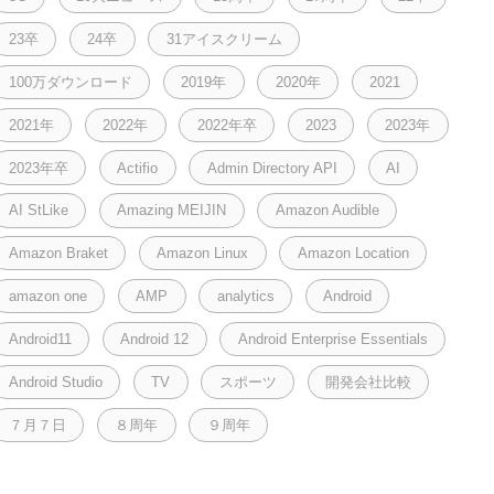
23卒
24卒
31アイスクリーム
100万ダウンロード
2019年
2020年
2021
2021年
2022年
2022年卒
2023
2023年
2023年卒
Actifio
Admin Directory API
AI
AI StLike
Amazing MEIJIN
Amazon Audible
Amazon Braket
Amazon Linux
Amazon Location
amazon one
AMP
analytics
Android
Android11
Android 12
Android Enterprise Essentials
Android Studio
TV
スポーツ
開発会社比較
７月７日
８周年
９周年