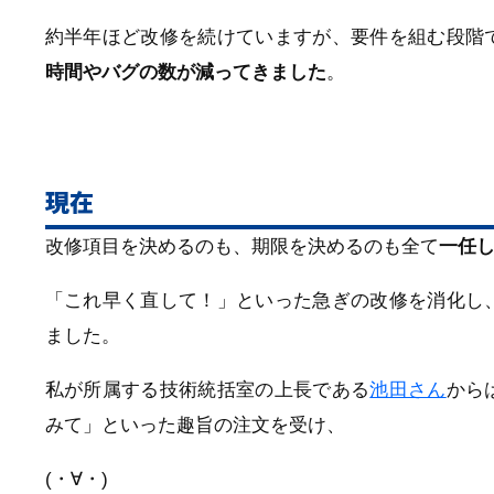
約半年ほど改修を続けていますが、要件を組む段階
時間やバグの数が減ってきました
。
現在
改修項目を決めるのも、期限を決めるのも全て
一任
「これ早く直して！」といった急ぎの改修を消化し
ました。
私が所属する技術統括室の上長である
池田さん
から
みて」といった趣旨の注文を受け、
(・∀・)