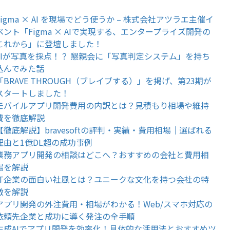
Figma × AI を現場でどう使うか – 株式会社アツラエ主催イ
ベント「Figma × AIで実現する、エンタープライズ開発の
これから」に登壇しました！
AIが写真を採点！？ 懇親会に「写真判定システム」を持ち
込んでみた話
「BRAVE THROUGH（ブレイブする）」を掲げ、第23期が
スタートしました！
モバイルアプリ開発費用の内訳とは？見積もり相場や維持
費を徹底解説
【徹底解説】bravesoftの評判・実績・費用相場｜選ばれる
理由と1億DL超の成功事例
業務アプリ開発の相談はどこへ？おすすめの会社と費用相
場を解説
IT企業の面白い社風とは？ユニークな文化を持つ会社の特
徴を解説
アプリ開発の外注費用・相場がわかる！Web/スマホ対応の
依頼先企業と成功に導く発注の全手順
生成AIでアプリ開発を効率化！具体的な活用法とおすすめツ