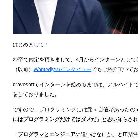
はじめまして！
22卒で内定を頂きまして、4月からインターンとして
（以前に
Wantedlyのインタビュー
でもご紹介頂いて
bravesoftでインターンを始めるまでは、アルバ
をしておりました。
ですので、プログラミングには元々自信があったのですが
にはプログラミングだけではダメだ」
と思い知らさ
「プログラマ
と
エンジニア
の違いはなにか」とIT界