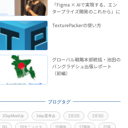
「Figma × AIで実現する、エン
タープライズ開発のこれから」に
登壇しました！
TexturePackerの使い方
グローバル戦略本部統括・池田の
バングラデシュ出張レポート
（前編）
ブログタグ
1DayMeetUp
1day選考会
2月2日
2月3日
5G
10大ニュース
15周年
17周年
22卒