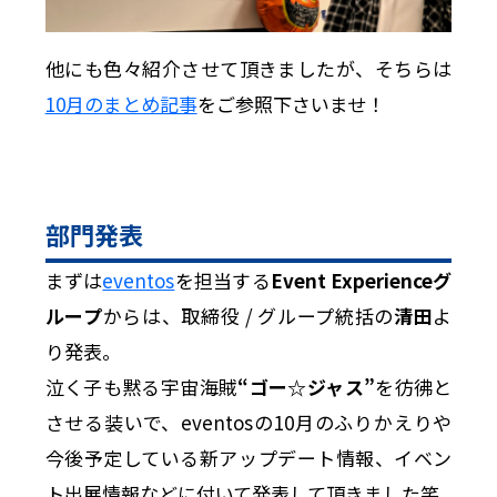
他にも色々紹介させて頂きましたが、そちらは
10月のまとめ記事
をご参照下さいませ！
部門発表
まずは
eventos
を担当する
Event Experienceグ
ループ
からは、取締役 / グループ統括の
清田
よ
り発表。
泣く子も黙る宇宙海賊
“ゴー☆ジャス”
を彷彿と
させる装いで、eventosの10月のふりかえりや
今後予定している新アップデート情報、イベン
ト出展情報などに付いて発表して頂きました笑