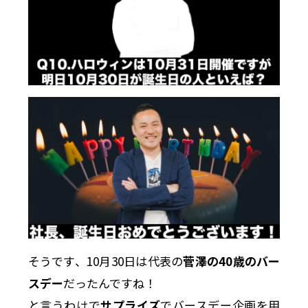
そうです、10月30日は代表の
菅澤の40歳のバー
スデー
だったんですね！
と言うわけで
サプライズ
でバースデー企画を用