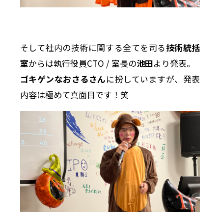
そして社内の技術に関する全てを司る
技術統括
室
からは執行役員CTO / 室長の
池田
より発表。
ゴキゲンなおさるさん
に扮していますが、発表
内容は極めて真面目です！笑