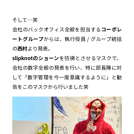
そして…笑
会社のバックオフィス全般を担当する
コーポレ
ートグループ
からは、執行役員 / グループ統括
の
西村
より発表。
slipknotのショーン
を彷彿とさせるマスクで、
会社の数字全般の発表を行い、特に部長陣に対
して「数字管理を今一度意識するように」と勧
告をこのマスクから行いました笑