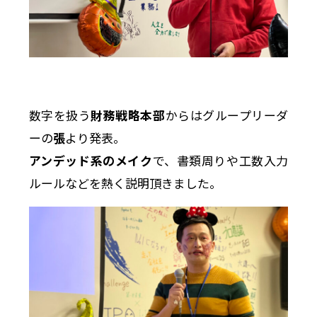
数字を扱う
財務戦略本部
からはグループリーダ
ーの
張
より発表。
アンデッド系のメイク
で、書類周りや工数入力
ルールなどを熱く説明頂きました。