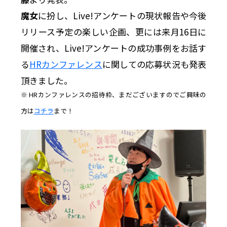
魔女
に扮し、Live!アンケートの現状報告や今後
リリース予定の楽しい企画、更には来月16日に
開催され、Live!アンケートの成功事例をお話す
る
HRカンファレンス
に関しての応募状況も発表
頂きました。
※ HRカンファレンスの招待枠、まだございますのでご興味の
方は
コチラ
まで！