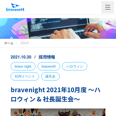
ホーム
ブログ
2021.10.30
採用情報
brave night
bravesoft
ハロウィン
社内イベント
誕生会
bravenight 2021年10月度 〜ハ
ロウィン & 社長誕生会〜