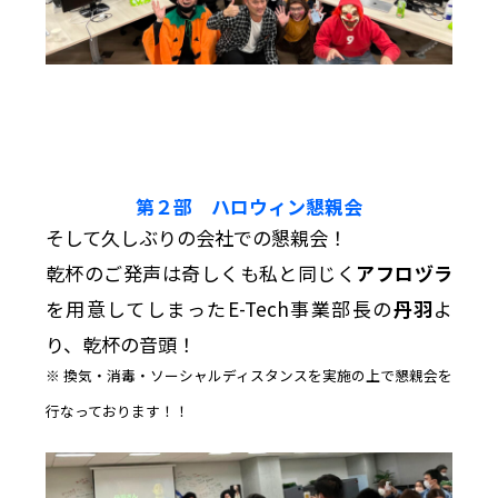
第２部 ハロウィン懇親会
そして久しぶりの会社での懇親会！
乾杯のご発声は奇しくも私と同じく
アフロヅラ
を用意してしまったE-Tech事業部長の
丹羽
よ
り、乾杯の音頭！
※ 換気・消毒・ソーシャルディスタンスを実施の上で懇親会を
行なっております！！