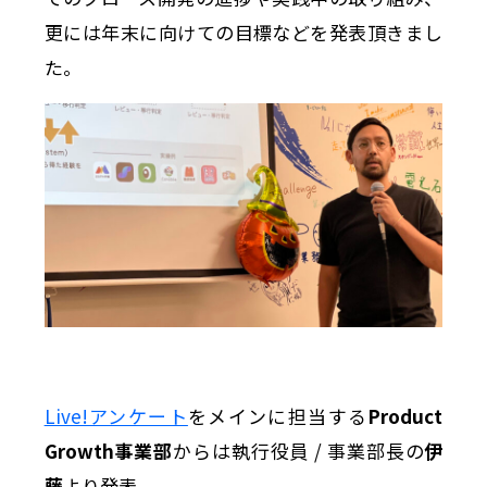
更には年末に向けての目標などを発表頂きまし
た。
Live!アンケート
をメインに担当する
Product
Growth事業部
からは執行役員 / 事業部長の
伊
藤
より発表。