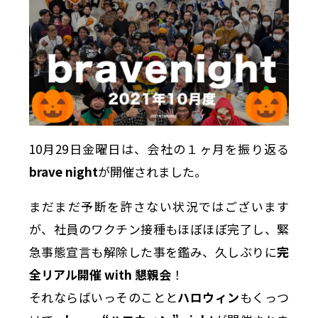
10月29日金曜日は、会社の１ヶ月を振り返る
brave night
が開催されました。
まだまだ予断を許さない状況ではございます
が、社員のワクチン接種もほぼほぼ完了し、緊
急事態宣言も解除した事を鑑み、久しぶりに
完
全リアル開催 with 懇親会
！
それならばいっそのことと
ハロウィン
もくっつ