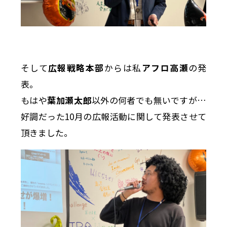
そして
広報戦略本部
からは私
アフロ高瀬
の発
表。
もはや
葉加瀬太郎
以外の何者でも無いですが…
好調だった10月の広報活動に関して発表させて
頂きました。