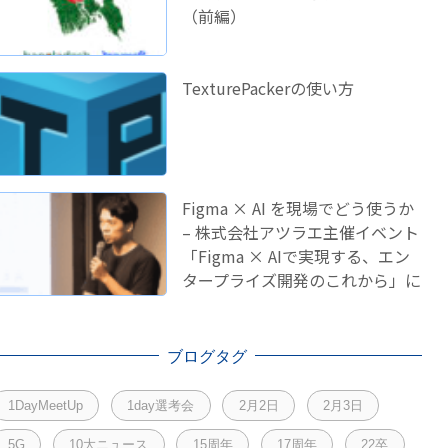
（前編）
TexturePackerの使い方
Figma × AI を現場でどう使うか
– 株式会社アツラエ主催イベント
「Figma × AIで実現する、エン
タープライズ開発のこれから」に
登壇しました！
ブログタグ
1DayMeetUp
1day選考会
2月2日
2月3日
5G
10大ニュース
15周年
17周年
22卒