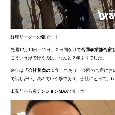
経理リーダーの
張
です！
先週12月10日～11日、２日間かけて
合同事業部合宿
こういう形で行うのは、なんと２年ぶりでした。
来年は
「会社勝負の１年」
であり、今回の合宿にお
で話し合い、決めていく場であり、会社にとって、br
出発前から皆
テンションMAX
です！笑