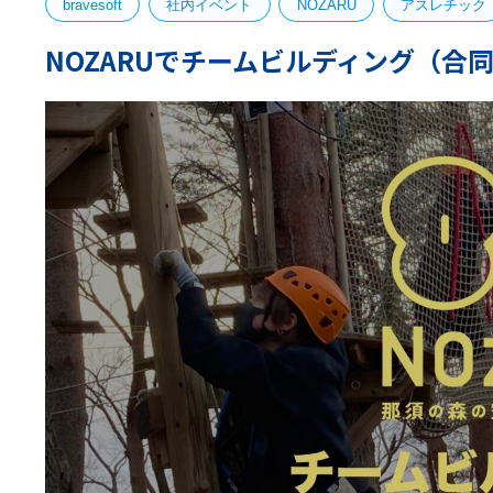
bravesoft
社内イベント
NOZARU
アスレチック
NOZARUでチームビルディング（合同