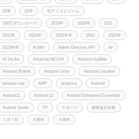
23卒
24卒
31アイスクリーム
100万ダウンロード
2019年
2020年
2021
2021年
2022年
2022年卒
2023
2023年
2023年卒
Actifio
Admin Directory API
AI
AI StLike
Amazing MEIJIN
Amazon Audible
Amazon Braket
Amazon Linux
Amazon Location
amazon one
AMP
analytics
Android
Android11
Android 12
Android Enterprise Essentials
Android Studio
TV
スポーツ
開発会社比較
７月７日
８周年
９周年