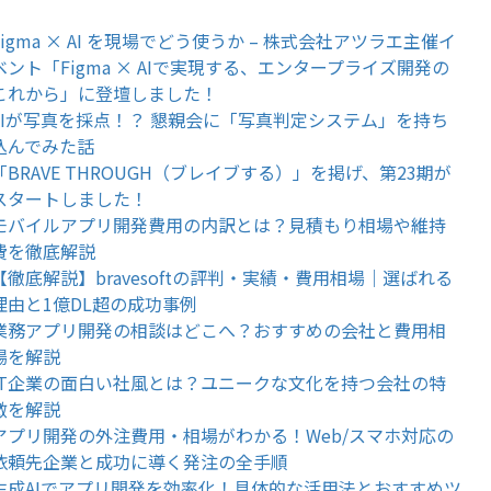
Figma × AI を現場でどう使うか – 株式会社アツラエ主催イ
ベント「Figma × AIで実現する、エンタープライズ開発の
これから」に登壇しました！
AIが写真を採点！？ 懇親会に「写真判定システム」を持ち
込んでみた話
「BRAVE THROUGH（ブレイブする）」を掲げ、第23期が
スタートしました！
モバイルアプリ開発費用の内訳とは？見積もり相場や維持
費を徹底解説
【徹底解説】bravesoftの評判・実績・費用相場｜選ばれる
理由と1億DL超の成功事例
業務アプリ開発の相談はどこへ？おすすめの会社と費用相
場を解説
IT企業の面白い社風とは？ユニークな文化を持つ会社の特
徴を解説
アプリ開発の外注費用・相場がわかる！Web/スマホ対応の
依頼先企業と成功に導く発注の全手順
生成AIでアプリ開発を効率化！具体的な活用法とおすすめツ