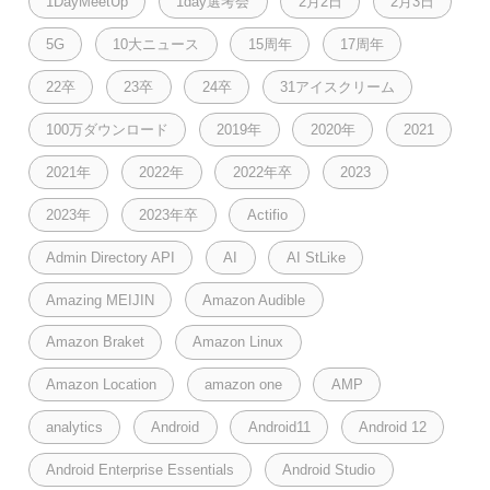
1DayMeetUp
1day選考会
2月2日
2月3日
5G
10大ニュース
15周年
17周年
22卒
23卒
24卒
31アイスクリーム
100万ダウンロード
2019年
2020年
2021
2021年
2022年
2022年卒
2023
2023年
2023年卒
Actifio
Admin Directory API
AI
AI StLike
Amazing MEIJIN
Amazon Audible
Amazon Braket
Amazon Linux
Amazon Location
amazon one
AMP
analytics
Android
Android11
Android 12
Android Enterprise Essentials
Android Studio