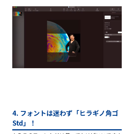
4. フォントは迷わず「ヒラギノ角ゴ
Std」！