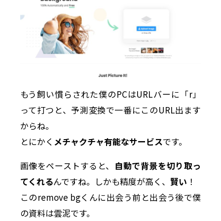
もう飼い慣らされた僕のPCはURLバーに「r」
って打つと、予測変換で一番にこのURL出ます
からね。
とにかく
メチャクチャ有能なサービス
です。
画像をペーストすると、
自動で背景を切り取っ
てくれる
んですね。しかも精度が高く、
賢い
！
このremove bgくんに出会う前と出会う後で僕
の資料は雲泥です。