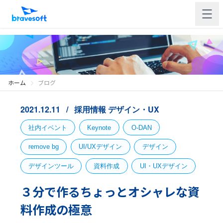
ホーム
ブログ
2021.12.11
採用情報
デザイン・UX
社内イベント
Keynote
O-DAN
remove bg
UI/UXデザイン
デザイン
デザインツール
資料作成
UI・UXデザイン
３分で作るちょっとオシャレな資
料作成の極意