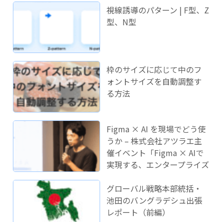
視線誘導のパターン | F型、Z
型、N型
枠のサイズに応じて中のフ
ォントサイズを自動調整す
る方法
Figma × AI を現場でどう使
うか – 株式会社アツラエ主
催イベント「Figma × AIで
実現する、エンタープライズ
開発のこれから」に登壇し
ました！
グローバル戦略本部統括・
池田のバングラデシュ出張
レポート（前編）