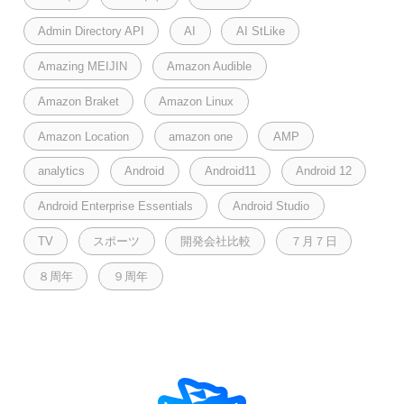
Admin Directory API
AI
AI StLike
Amazing MEIJIN
Amazon Audible
Amazon Braket
Amazon Linux
Amazon Location
amazon one
AMP
analytics
Android
Android11
Android 12
Android Enterprise Essentials
Android Studio
TV
スポーツ
開発会社比較
７月７日
８周年
９周年