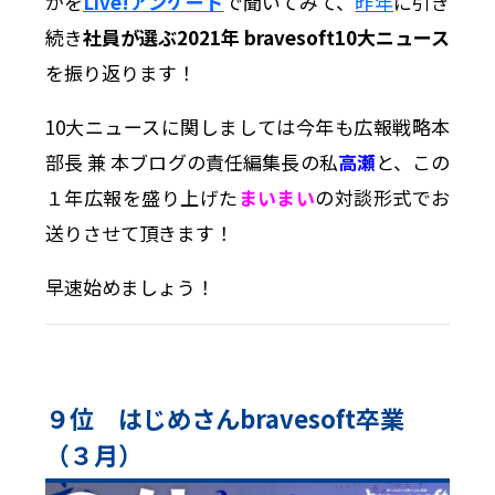
かを
Live!アンケート
で聞いてみて、
昨年
に引き
続き
社員が選ぶ2021年 bravesoft10大ニュース
を振り返ります！
10大ニュースに関しましては今年も広報戦略本
部長 兼 本ブログの責任編集長の私
高瀬
と、この
１年広報を盛り上げた
まいまい
の対談形式でお
送りさせて頂きます！
早速始めましょう！
９位 はじめさんbravesoft卒業
（３月）