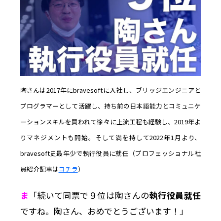
陶さんは2017年にbravesoftに入社し、ブリッジエンジニアと
プログラマーとして活躍し、持ち前の日本語能力とコミュニケ
ーションスキルを買われて徐々に上流工程も経験し、2019年よ
りマネジメントも開始。そして満を持して2022年1月より、
bravesoft史最年少で執行役員に就任（プロフェッショナル社
員紹介記事は
コチラ
）
ま
「続いて同票で９位は陶さんの
執行役員就任
ですね。陶さん、おめでとうございます！」