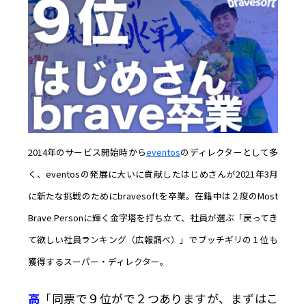
2014年のサービス開始時から
eventos
のディレクターとして多
く、eventosの発展に大いに貢献したはじめさんが2021年3月
に新たな挑戦のためにbravesoftを卒業。在籍中は２度のMost
Brave Personに輝く金字塔を打ち立て、社員が選ぶ「戻ってき
て欲しい社員ランキング（広報調べ）」でブッチギリの１位も
獲得するスーパー・ディレクター。
高
「同票で９位がで２つありますが、まずはこ