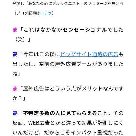
登場し「あなたの心にプルリクエスト」のメッセージを届ける
（ブログ記事は
コチラ
）
ま
「これはなかなか
センセーショナル
でした
（笑）」
高
「今年はこの後に
ビッグサイト通路の広告
も
出したし、空前の屋外広告ブームがありました
ね」
ま
「屋外広告はどういう点がメリットなんです
か？」
高
「
不特定多数の人に見てもらえる
こと。その
反面、WEB広告とかと違って効果が計測しにく
いんだけど、だからこそインパクト重視だった