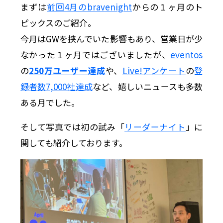
まずは
前回4月のbravenight
からの１ヶ月のト
ピックスのご紹介。
今月はGWを挟んでいた影響もあり、営業日が少
なかった１ヶ月ではございましたが、
eventos
の
250万ユーザー達成
や、
Live!アンケート
の
登
録者数7,000社達成
など、嬉しいニュースも多数
ある月でした。
そして写真では初の試み「
リーダーナイト
」に
関しても紹介しております。