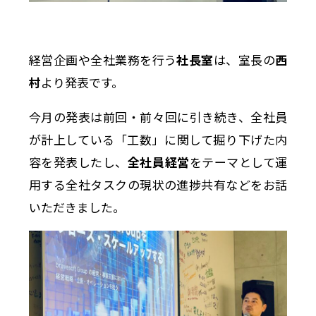
経営企画や全社業務を行う
社長室
は、室長の
西
村
より発表です。
今月の発表は前回・前々回に引き続き、全社員
が計上している「工数」に関して掘り下げた内
容を発表したし、
全社員経営
をテーマとして運
用する全社タスクの現状の進捗共有などをお話
いただきました。