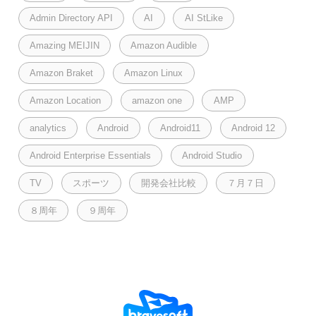
Admin Directory API
AI
AI StLike
Amazing MEIJIN
Amazon Audible
Amazon Braket
Amazon Linux
Amazon Location
amazon one
AMP
analytics
Android
Android11
Android 12
Android Enterprise Essentials
Android Studio
TV
スポーツ
開発会社比較
７月７日
８周年
９周年