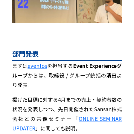
部門発表
まずは
eventos
を担当する
Event Experienceグ
ループ
からは、取締役 / グループ統括の
清田
よ
り発表。
掲げた目標に対する4月までの売上・契約者数の
状況を発表しつつ、先日開催されたSansan株式
会社との共催セミナー「
ONLINE SEMINAR
UPDATER
」に関しても説明。