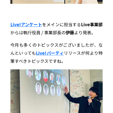
Live!アンケート
をメインに担当する
Live事業部
からは執行役員 / 事業部長の
伊藤
より発表。
今月も多くのトピックスがございましたが、な
んといっても
Live!パーティ
リリースが何より特
筆すべきトピックスですね。