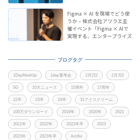
Figma × AI を現場でどう使
うか – 株式会社アツラエ主
催イベント「Figma × AIで
実現する、エンタープライズ
開発のこれから」に登壇し
ました！
ブログタグ
1DayMeetUp
1day選考会
2月2日
2月3日
5G
10大ニュース
15周年
17周年
22卒
23卒
24卒
31アイスクリーム
100万ダウンロード
2019年
2020年
2021
2021年
2022年
2022年卒
2023
2023年
2023年卒
Actifio