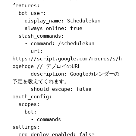
features:

  bot_user:

    display_name: Schedulekun

    always_online: true

  slash_commands:

    - command: /schedulekun

      url: 
https://script.google.com/macros/s/h
ogehoge // デプロイのURL

      description: Googleカレンダーの
予定を教えてくれます。

      should_escape: false

oauth_config:

  scopes:

    bot:

      - commands

settings:

  org_deploy_enabled: false
