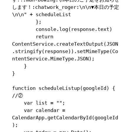
します！:chatwork_roger:\n\n▼本日の予定
\n\n" + scheduleList

        };

        console.log(response.text)

        return 
ContentService.createTextOutput(JSON
.stringify(response)).setMimeType(Co
ntentService.MimeType.JSON);

    }

}

function scheduleListup(googleId) { 
//②

    var list = "";

    var calendar = 
CalendarApp.getCalendarById(googleId
);
