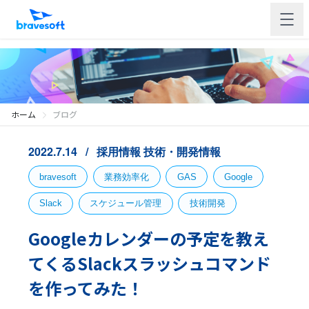
ホーム
ブログ
2022.7.14
採用情報
技術・開発情報
bravesoft
業務効率化
GAS
Google
Slack
スケジュール管理
技術開発
Googleカレンダーの予定を教え
てくるSlackスラッシュコマンド
を作ってみた！