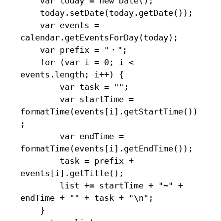
    var today = new Date();

    today.setDate(today.getDate());

    var events = 
calendar.getEventsForDay(today);

    var prefix = "・";

    for (var i = 0; i < 
events.length; i++) {

        var task = "";

        var startTime = 
formatTime(events[i].getStartTime())
;

        var endTime = 
formatTime(events[i].getEndTime());

        task = prefix + 
events[i].getTitle();

        list += startTime + "~" + 
endTime + "" + task + "\n";

    }
