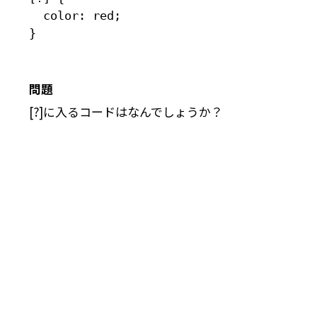
  color: red;

}
問題
[?]に入るコードはなんでしょうか？