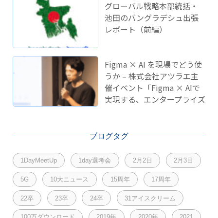
グローバル戦略本部統括・
池田のバングラデシュ出張
レポート（前編）
Figma × AI を現場でどう使
うか – 株式会社アツラエ主
催イベント「Figma × AIで
実現する、エンタープライズ
開発のこれから」に登壇し
ました！
ブログタグ
1DayMeetUp
1day選考会
2月2日
2月3日
5G
10大ニュース
15周年
17周年
22卒
23卒
24卒
31アイスクリーム
100万ダウンロード
2019年
2020年
2021