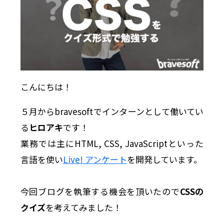
こんにちは！
５月からbravesoftでインターンとして働いてい
る
ヒロアキ
です！
業務では主にHTML, CSS, JavaScriptといった
言語を使い
Live! アンケート
を開発しています。
今回ブログを執筆する機会を頂いたので
CSSの
クイズ
を考えてみました！