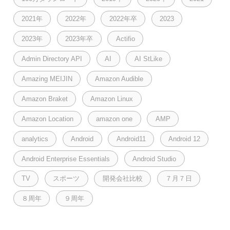
2021年
2022年
2022年卒
2023
2023年
2023年卒
Actifio
Admin Directory API
AI
AI StLike
Amazing MEIJIN
Amazon Audible
Amazon Braket
Amazon Linux
Amazon Location
amazon one
AMP
analytics
Android
Android11
Android 12
Android Enterprise Essentials
Android Studio
TV
スポーツ
開発会社比較
７月７日
８周年
９周年