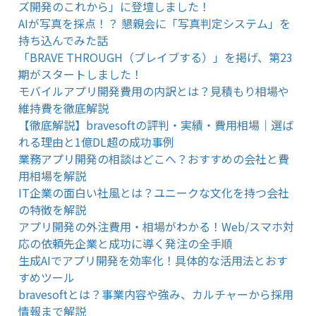
ズ開発のこれから」に登壇しました！
AIが写真を採点！？ 懇親会に「写真判定システム」を
持ち込んでみた話
「BRAVE THROUGH（ブレイブする）」を掲げ、第23
期がスタートしました！
モバイルアプリ開発費用の内訳とは？見積もり相場や
維持費を徹底解説
【徹底解説】bravesoftの評判・実績・費用相場｜選ば
れる理由と1億DL超の成功事例
業務アプリ開発の相談はどこへ？おすすめの会社と費
用相場を解説
IT企業の面白い社風とは？ユニークな文化を持つ会社
の特徴を解説
アプリ開発の外注費用・相場がわかる！Web/スマホ対
応の依頼先企業と成功に導く発注の全手順
生成AIでアプリ開発を効率化！具体的な活用法とおす
すめツール
bravesoftとは？事業内容や強み、カルチャーから採用
情報まで解説