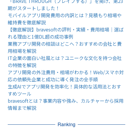
「BRAVE THROUGH（ブレイブする）」を掲げ、第23
期がスタートしました！
モバイルアプリ開発費用の内訳とは？見積もり相場や
維持費を徹底解説
【徹底解説】bravesoftの評判・実績・費用相場｜選ば
れる理由と1億DL超の成功事例
業務アプリ開発の相談はどこへ？おすすめの会社と費
用相場を解説
IT企業の面白い社風とは？ユニークな文化を持つ会社
の特徴を解説
アプリ開発の外注費用・相場がわかる！Web/スマホ対
応の依頼先企業と成功に導く発注の全手順
生成AIでアプリ開発を効率化！具体的な活用法とおす
すめツール
bravesoftとは？事業内容や強み、カルチャーから採用
情報まで解説
Ranking