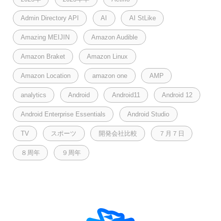
Admin Directory API
AI
AI StLike
Amazing MEIJIN
Amazon Audible
Amazon Braket
Amazon Linux
Amazon Location
amazon one
AMP
analytics
Android
Android11
Android 12
Android Enterprise Essentials
Android Studio
TV
スポーツ
開発会社比較
７月７日
８周年
９周年